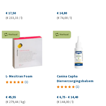
€ 17,50
€ 14,80
(€ 233,33 / l)
(€ 74,00 / l)
Herhaal
Herhaal
L- Mesitran Foam
Canina Capha
Dierverzorgingsbalsem
(
1
)
(
1
)
€ 45,55
€ 6,75
-
€ 14,40
(€ 279,44 / kg)
(€ 144,00 / l)