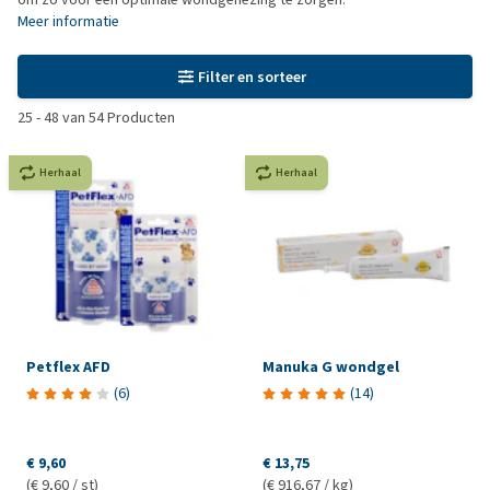
Meer informatie
Filter en sorteer
25
-
48
van
54
Producten
Herhaal
Herhaal
Petflex AFD
Manuka G wondgel
(
6
)
(
14
)
€ 9,60
€ 13,75
(€ 9,60 / st)
(€ 916,67 / kg)