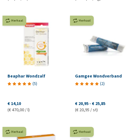
Herhaal
Herhaal
Beaphar Wondzalf
Gamgee Wondverband
(
5
)
(
2
)
€ 14,10
€ 20,95
-
€ 25,85
(€ 470,00 / l)
(€ 20,95 / st)
Herhaal
Herhaal