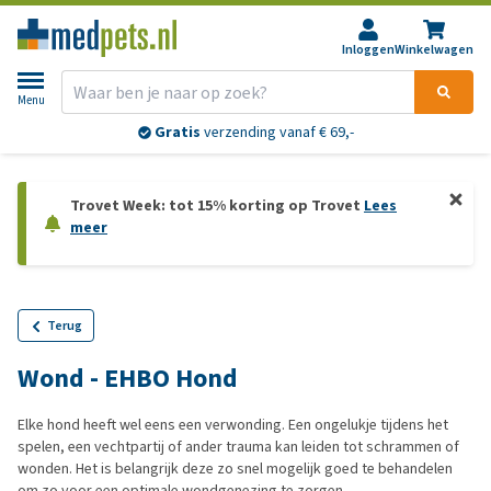
Inloggen
Winkelwagen
Menu
Gratis
verzending vanaf € 69,-
Trovet Week: tot 15% korting op Trovet
Lees
meer
Terug
Wond - EHBO Hond
Elke hond heeft wel eens een verwonding. Een ongelukje tijdens het
spelen, een vechtpartij of ander trauma kan leiden tot schrammen of
wonden. Het is belangrijk deze zo snel mogelijk goed te behandelen
om zo voor een optimale wondgenezing te zorgen.