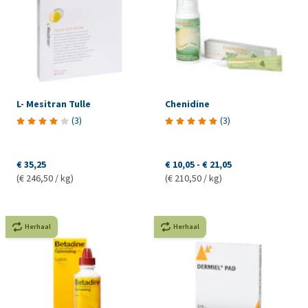
L- Mesitran Tulle
Chenidine
(
3
)
(
3
)
€ 35,25
€ 10,05
-
€ 21,05
(€ 246,50 / kg)
(€ 210,50 / kg)
Herhaal
Herhaal