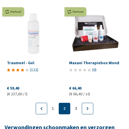
Herhaal
Herhaal
Traumeel - Gel
Maxani Therapiebox Wond
(
122
)
(
0
)
€ 59,40
€ 66,40
(€ 237,60 / l)
(€ 66,40 / st)
1
2
3
Verwondingen schoonmaken en verzorgen