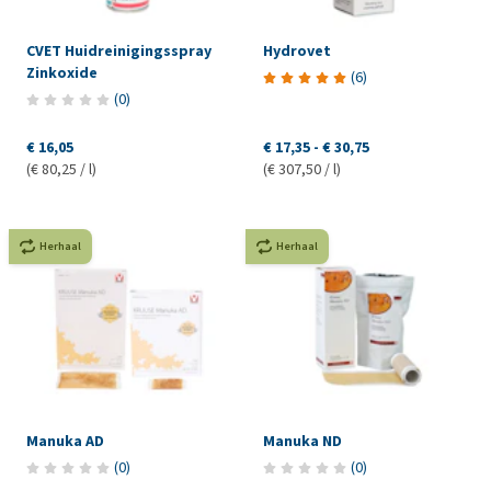
CVET Huidreinigingsspray
Hydrovet
Zinkoxide
(
6
)
(
0
)
€ 16,05
€ 17,35
-
€ 30,75
(€ 80,25 / l)
(€ 307,50 / l)
Herhaal
Herhaal
Manuka AD
Manuka ND
(
0
)
(
0
)