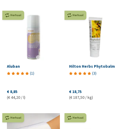
Herhaal
Herhaal
Aluban
Hilton Herbs Phytobalm
(
1
)
(
3
)
€ 8,85
€ 18,75
(€ 44,20 / l)
(€ 187,50 / kg)
Herhaal
Herhaal