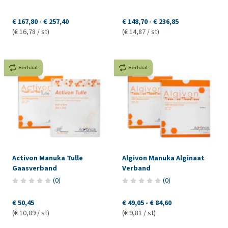
€ 167,80
-
€ 257,40
€ 148,70
-
€ 236,85
(€ 16,78 / st)
(€ 14,87 / st)
Herhaal
Herhaal
Activon Manuka Tulle
Algivon Manuka Alginaat
Gaasverband
Verband
(
0
)
(
0
)
€ 50,45
€ 49,05
-
€ 84,60
(€ 10,09 / st)
(€ 9,81 / st)