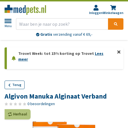
Inloggen
Winkelwagen
Menu
Gratis
verzending vanaf € 69,-
Trovet Week: tot 15% korting op Trovet
Lees
meer
Terug
Algivon Manuka Alginaat Verband
0 beoordelingen
Herhaal