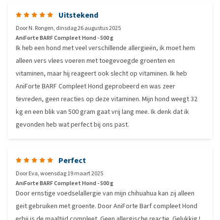
Uitstekend
Door
N. Rongen
,
dinsdag 26 augustus 2025
AniForte BARF Compleet Hond - 500 g
Ik heb een hond met veel verschillende allergieën, ik moet hem
alleen vers vlees voeren met toegevoegde groenten en
vitaminen, maar hij reageert ook slecht op vitaminen. Ik heb
AniForte BARF Compleet Hond geprobeerd en was zeer
tevreden, geen reacties op deze vitaminen. Mijn hond weegt 32
kg en een blik van 500 gram gaat vrij lang mee. Ik denk dat ik
gevonden heb wat perfect bij ons past.
Perfect
Door
Eva
,
woensdag 19 maart 2025
AniForte BARF Compleet Hond - 500 g
Door ernstige voedselallergie van mijn chihuahua kan zij alleen
geit gebruiken met groente. Door AniForte Barf compleet Hond
erbij is de maaltijd compleet. Geen allergische reactie. Gelukkig !