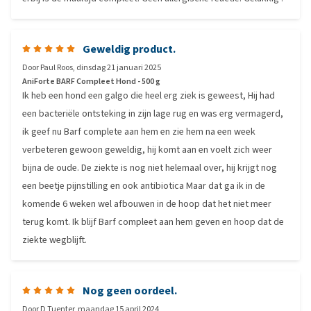
Geweldig product.
Door
Paul Roos
,
dinsdag 21 januari 2025
AniForte BARF Compleet Hond - 500 g
Ik heb een hond een galgo die heel erg ziek is geweest, Hij had
een bacteriële ontsteking in zijn lage rug en was erg vermagerd,
ik geef nu Barf complete aan hem en zie hem na een week
verbeteren gewoon geweldig, hij komt aan en voelt zich weer
bijna de oude. De ziekte is nog niet helemaal over, hij krijgt nog
een beetje pijnstilling en ook antibiotica Maar dat ga ik in de
komende 6 weken wel afbouwen in de hoop dat het niet meer
terug komt. Ik blijf Barf compleet aan hem geven en hoop dat de
ziekte wegblijft.
Nog geen oordeel.
Door
D Tuenter
,
maandag 15 april 2024