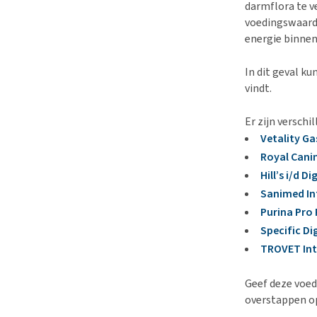
darmflora te ve
voedingswaarde
energie binnen 
In dit geval ku
vindt.
Er zijn verschi
Vetality G
Royal Cani
Hill’s i/d D
Sanimed In
Purina Pro 
Specific Di
TROVET Int
Geef deze voed
overstappen op