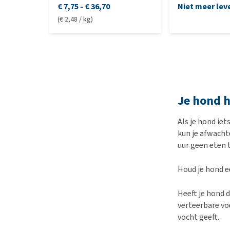
€ 7,75
-
€ 36,70
Niet meer lev
(€ 2,48 / kg)
Je hond h
Als je hond iet
kun je afwacht
uur geen eten 
Houd je hond e
Heeft je hond d
verteerbare vo
vocht geeft.