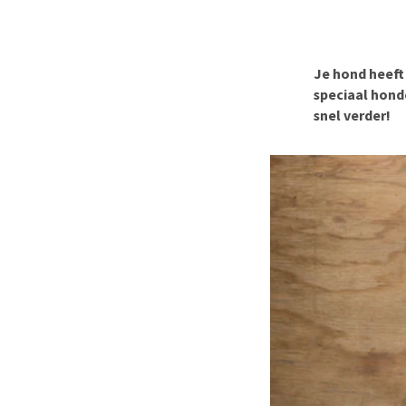
BARF
Hypoallergeen vo
Puppy apotheek
Biologisch honde
Vuurwerkangst
Vegan hondenvoe
Je hond heeft
Bekijk alles
speciaal hond
Snacks
snel verder!
Bekijk alles