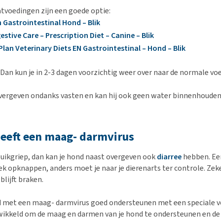
tvoedingen zijn een goede optie:
 Gastrointestinal Hond – Blik
igestive Care – Prescription Diet – Canine – Blik
Plan Veterinary Diets EN Gastrointestinal – Hond – Blik
 Dan kun je in 2-3 dagen voorzichtig weer over naar de normale vo
 overgeven ondanks vasten en kan hij ook geen water binnenhouden
eeft een maag- darmvirus
buikgriep, dan kan je hond naast overgeven ook
diarree
hebben. Ee
k opknappen, anders moet je naar je dierenarts ter controle. Zeke
blijft braken.
d met een maag- darmvirus goed ondersteunen met een speciale v
wikkeld om de maag en darmen van je hond te ondersteunen en d