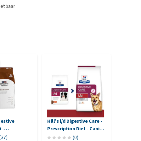
eetbaar
Herhaa
Bundelpri
gestive
Hill's i/d Digestive Care -
Purina P
 -
Prescription Diet - Canine
Veterina
r
x
Gastroin
(
37
)
(
0
)