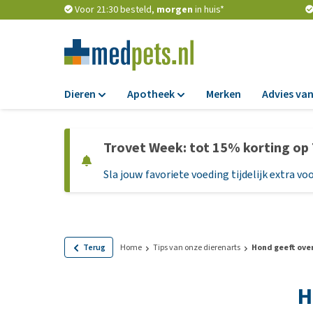
Voor 21:30 besteld,
morgen
in huis*
Dieren
Apotheek
Merken
Advies van
Voer
Apotheek
Trovet Week: tot 15% korting op
Hondenbrokken
Vlooien en teken
Sla jouw favoriete voeding tijdelijk extra voo
Natvoer
Ontworming
Dieetvoer
Medicijnen en
supplementen
Standaardvoer
Probiotica en we
Graanvrij honden
Terug
Home
Tips van onze dierenarts
Hond geeft ove
Vitamines en min
Puppyvoer en sna
H
Medische benodi
Glutenvrij honden