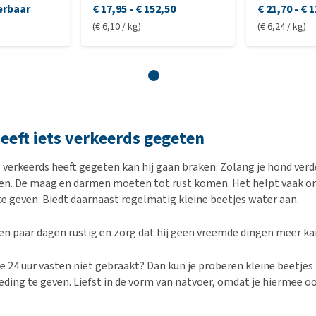
erbaar
€ 17,95
-
€ 152,50
€ 21,70
-
€ 1
(€ 6,10 / kg)
(€ 6,24 / kg)
eeft iets verkeerds gegeten
s verkeerds heeft gegeten kan hij gaan braken. Zolang je hond verde
en. De maag en darmen moeten tot rust komen. Het helpt vaak o
te geven. Biedt daarnaast regelmatig kleine beetjes water aan.
en paar dagen rustig en zorg dat hij geen vreemde dingen meer ka
e 24 uur vasten niet gebraakt? Dan kun je proberen kleine beetjes 
eding te geven. Liefst in de vorm van natvoer, omdat je hiermee 