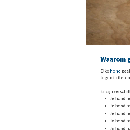
Waarom g
Elke
hond
geef
tegen irritere
Er zijn versch
Je hond h
Je hond h
Je hond h
Je hond h
Je hond h