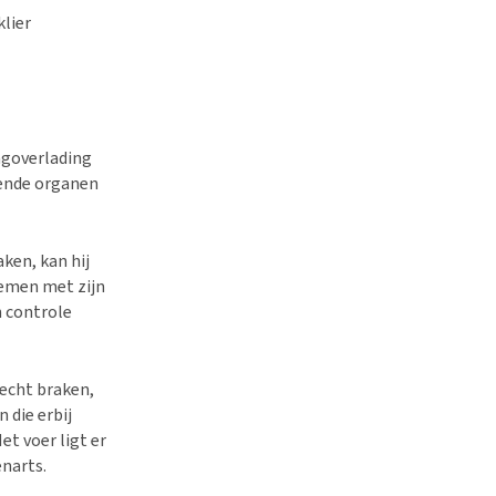
klier
agoverlading
kende organen
aken, kan hij
lemen met zijn
n controle
 echt braken,
 die erbij
et voer ligt er
enarts.