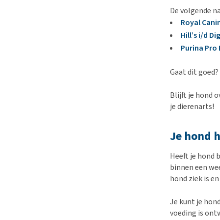
De volgende na
Royal Canin
Hill’s i/d D
Purina Pro 
Gaat dit goed?
Blijft je hond
je dierenarts!
Je hond h
Heeft je hond 
binnen een wee
hond ziek is en 
Je kunt je hon
voeding is ont