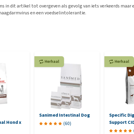
s in dit artikel tot overgeven als gevolg van iets verkeerds maar 
aagdarmvirus en een voedselintolerantie.
Herhaal
Herhaal
Sanimed Intestinal Dog
Specific Di
nal Hond x
Support CID
(
60
)
Hondenvoe