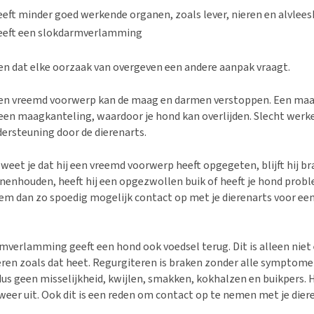
eft minder goed werkende organen, zoals lever, nieren en alvlees
eeft een slokdarmverlamming
pen dat elke oorzaak van overgeven een andere aanpak vraagt.
een vreemd voorwerp kan de maag en darmen verstoppen. Een ma
 een maagkanteling, waardoor je hond kan overlijden. Slecht wer
ersteuning door de dierenarts.
, weet je dat hij een vreemd voorwerp heeft opgegeten, blijft hij br
nenhouden, heeft hij een opgezwollen buik of heeft je hond prob
m dan zo spoedig mogelijk contact op met je dierenarts voor ee
rmverlamming geeft een hond ook voedsel terug. Dit is alleen niet
ren zoals dat heet. Regurgiteren is braken zonder alle symptomen
dus geen misselijkheid, kwijlen, smakken, kokhalzen en buikpers. H
eer uit. Ook dit is een reden om contact op te nemen met je dier