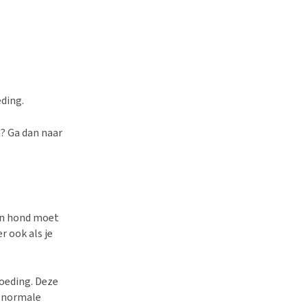
eding.
? Ga dan naar
n hond moet
r ook als je
oeding. Deze
e normale