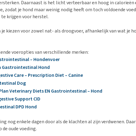
rsterken. Daarnaast is het licht verteerbaar en hoog in calorieën
, zodat je hond maar weinig nodig heeft om toch voldoende voed
te krijgen voor herstel.
n je kiezen voor zowel nat- als droogvoer, afhankelijk van wat je h
llende voeropties van verschillende merken:
astrointestinal – Hondenvoer
n Gastrointestinal Hond
igestive Care – Prescription Diet – Canine
testinal Dog
Plan Veterinary Diets EN Gastrointestinal – Hond
gestive Support CID
estinal DPD Hond
ing nog enkele dagen door als de klachten al zijn verdwenen. Daar
 de oude voeding.