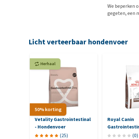
We beperken on
gegeten, een m
Licht verteerbaar hondenvoer
Herhaal
50% korting
Vetality Gastrointestinal
Royal Canin
- Hondenvoer
Gastrointesti
(
25
)
(
0
)