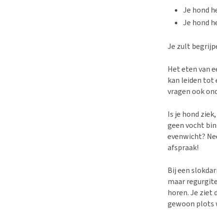
Je hond he
Je hond h
Je zult begrij
Het eten van 
kan leiden tot
vragen ook ond
Is je hond ziek
geen vocht bin
evenwicht? Nee
afspraak!
Bij een slokda
maar regurgite
horen. Je ziet 
gewoon plots w