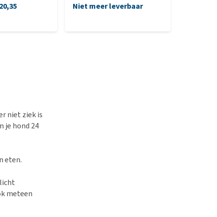
20,35
Niet meer leverbaar
€ 17,60
-
(€ 5,72 / kg
r niet ziek is
m je hond 24
n eten.
licht
ook meteen