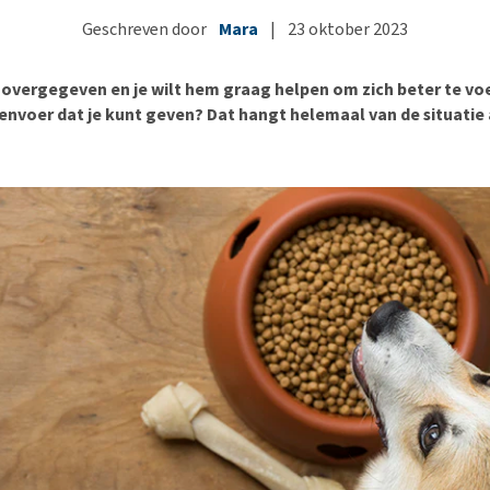
Bench
Nierproblemen
BARF
Ni
ho
er
Geschreven door
Mara
|
23 oktober 2023
Voer- en drinkbakken
Ouderdom en dementie
Puppy apotheek
Ou
He
nvoer
hu
Op reis en onderweg
Overgewicht en conditie
Vuurwerkangst
Ov
r
 overgegeven en je wilt hem graag helpen om zich beter te voel
Be
Bekijk alles
Bekijk alles
Puppy benodigdheden
Sp
envoer dat je kunt geven? Dat hangt helemaal van de situatie 
Bekijk alles
Vr
Be