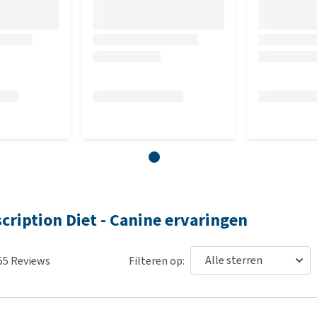
 digest, sojaolie, mineralen, cellulose, visolie, vitaminen,
erolen).
ten (nfe) 56,3%, ruwe celstof 1,2%, ruwe as 5,1%, totaal
kalium 0,66%, natrium 0,33%, magnesium 0,104%, taurine
 vitamine D 848 IE/kg, vitamine E 578 IE/kg, linolzuur 2,93%,
ega 6-vetzuren 3,08%, total essential vetty acids 3,76%,
escription Diet - Canine ervaringen
 (koper) 8,7 mg, 3b502 (mangaan) 9,1 mg, 3b603 (zink) 155
55
Reviews
Filteren op:
idant.