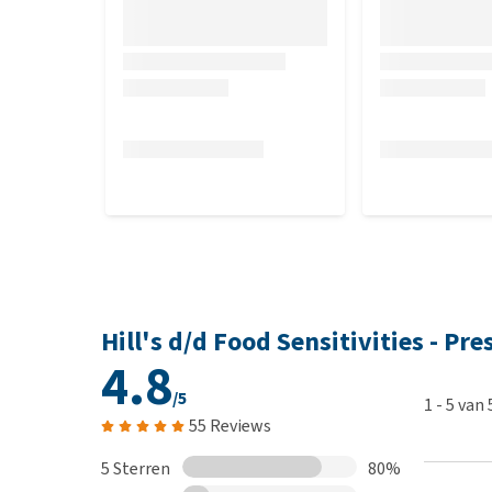
Gebroken rijst (66%), eendenmeel (12%), dierlijk vet,
sporenelementen en bètacaroteen.
Bevat een natuurlijke antioxidant (gemengde tocof
Analytische bestanddelen
Vocht 8%, eiwit 15,1%, vetgehalte 14,3%, koolhydra
voedingsvezel 1,9%, calcium 0,88%, fosfor 0,61%, 
0,09%, vitamine A 11.463 IE/kg, vitamine C 107 ppm,
dha 0,13%, epa 0,195%, omega 3-vetzuren 0,68%, om
bèta-caroteen 0,79 ppm.
Hill's d/d Food Sensitivities - Pr
Nutritionele toevoegingsmiddelen
4.8
/5
3b103 (ijzer) 88,4 mg, 3b202 (jodium) 2,2 mg, 3b405
1
-
5
van
55 Reviews
mg, 3b801 (selenium) 0,2 mg, met natuurlijk antiox
5 Sterren
80%