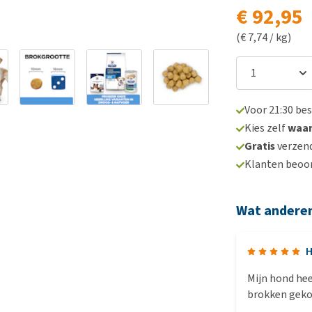
€ 92,95
(€ 7,74 / kg)
Voor 21:30 be
Kies zelf
waa
Gratis
verzend
Klanten beoo
Wat andere
H
Mijn hond hee
brokken gekoc
resultaat mag