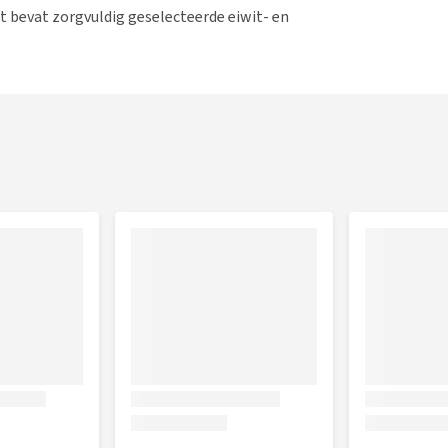
t bevat zorgvuldig geselecteerde eiwit- en
enste reacties te beperken. Veel voorkomende allergenen,
gelaten. Deze voeding helpt huid- en maagproblemen te
smakelijke
natvoeding
.
ermatige haaruitval
n gezonde huid en vacht
rtering