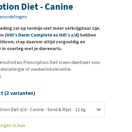
erproblemen
nd te zwaar wordt?
ption Diet - Canine
derdom en dementie
lp! Mijn hond plast in
beoordelingen
is. Wat nu?
ergewicht en conditie
kijk alles
eding zal op termijn niet meer verkrijgbaar zijn.
ieren, pezen en botten
en (
Hill’s Derm Complete
en
Hill’s z/d
) hebben
uchtbaarheid
itbron; stap daarom altijd zorgvuldig en
r in overleg met je dierenarts.
kijk alles
Sensitivities Prescription Diet is een dieetvoer voor
selallergie of voedselintolerantie.
e
ct (2 varianten)
ption Diet d/d - Canine - Eend & Rijst - 12 kg
orgen in huis