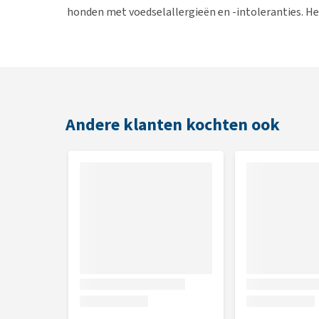
honden met voedselallergieën en -intoleranties. He
koolhydraatbronnen, zoals eend en rijst, om ongew
zoals rundvlees, melkproducten en tarwe, zijn weg
verminderen en kan worden gecombineerd met de 
Eigenschappen
Andere klanten kochten ook
Ondersteunt de huid bij huidaandoeningen en ov
Bevat één enkele dierlijke eiwitbron
Zonder soja-eiwit
Met rijst als koolhydraatbron
Licht verteerbaar
Rijk aan omega-3 vetzuren, die bijdragen aan ee
Versterkt de huidbarrière
Geschikt voor honden met een gevoelige spijsve
Voor volwassen honden