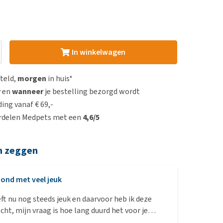
In winkelwagen
steld,
morgen
in huis*
r
en
wanneer
je bestelling bezorgd wordt
ing vanaf € 69,-
rdelen Medpets met een
4,6/5
n zeggen
ond met veel jeuk
ft nu nog steeds jeuk en daarvoor heb ik deze
ht, mijn vraag is hoe lang duurd het voor je
 zien? Want ik vind het zo zielig voor mijn hond.