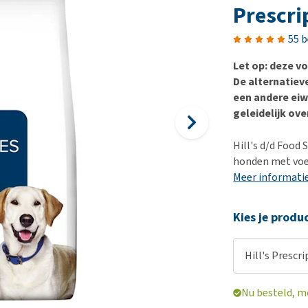
Bench
Nierproblemen
BARF
Ni
ho
er
Prescri
Voer- en drinkbakken
Ouderdom en dementie
Puppy apotheek
Ou
He
nvoer
55 
hu
Op reis en onderweg
Overgewicht en conditie
Vuurwerkangst
Ov
r
Be
Let op: deze vo
Bekijk alles
Bekijk alles
Puppy benodigdheden
Sp
De alternatiev
Bekijk alles
Vr
een andere eiw
geleidelijk ove
Be
Hill's d/d Food 
honden met voed
Meer informati
Kies je produ
Hill's Prescri
Nu besteld, m