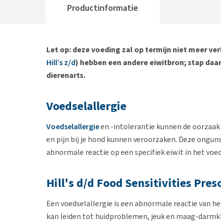
Productinformatie
Let op: deze voeding zal op termijn niet meer verk
Hill’s z/d
) hebben een andere eiwitbron; stap daaro
dierenarts.
Voedselallergie
Voedselallergie
en -intolerantie kunnen de oorzaak
en pijn bij je hond kunnen veroorzaken. Deze ongun
abnormale reactie op een specifiek eiwit in het voed
Hill's d/d Food Sensitivities Pres
Een voedselallergie is een abnormale reactie van h
kan leiden tot huidproblemen, jeuk en maag-darmk