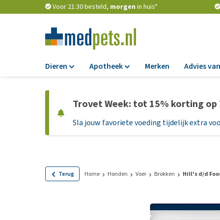
Voor 21:30 besteld,
morgen
in huis*
Dieren
Apotheek
Merken
Advies van
Voer
Apotheek
Trovet Week: tot 15% korting op
Hondenbrokken
Vlooien en teken
Sla jouw favoriete voeding tijdelijk extra voo
Natvoer
Ontworming
Dieetvoer
Medicijnen en
supplementen
Standaardvoer
Probiotica en we
Graanvrij honden
Terug
Home
Honden
Voer
Brokken
Hill's d/d Foo
Vitamines en min
Puppyvoer en sna
Medische benodi
Glutenvrij honden