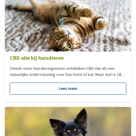
CBD olie bij huisdieren
Steeds meer huisdiereigenaren ontdekken CBD-olie als een
natuurlijke ondersteuning voor hun hond of kat. Maar wat is CBD
precies, en hoe kan het bijdragen aan het welzijn van je
viervoeter? In deze blog duiken we dieper in de wereld van CBD-
Lees meer
olie voor huisdieren en ontdek je waar je op moet letten voordat
je het gebruikt.