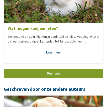
Wat mogen konijnen eten?
Een gezond en gelukkig konijn begint bij de juiste voeding. Wist je
dat een verkeerd dieet kan leiden tot tandproblemen,
spijsverteringsklachten en zelfs ziekten? Door het juiste dieet
voor jouw konijnen samen te stellen voorkom je problemen. Wat
Lees meer
mogen ze wel eten, en wat niet? In dit artikel ontdek je alles over
een uitgebalanceerde voeding voor konijnen, van smakelijk hooi
en verse groente tot kruiden en verantwoorde snacks.
Meer tips
Geschreven door onze andere auteurs