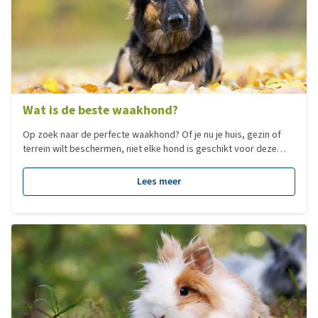
Wat is de beste waakhond?
Op zoek naar de perfecte waakhond? Of je nu je huis, gezin of
terrein wilt beschermen, niet elke hond is geschikt voor deze
taak. Maar wat maakt een goede waakhond? En welke rassen
blinken hierin uit? In deze blog ontdek je de beste waakhonden,
Lees meer
hun eigenschappen en waar je op moet letten bij de keuze voor
een trouwe beschermer.