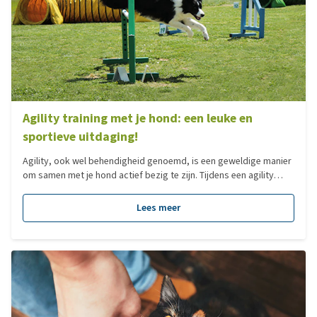
Agility training met je hond: een leuke en
sportieve uitdaging!
Agility, ook wel behendigheid genoemd, is een geweldige manier
om samen met je hond actief bezig te zijn. Tijdens een agility
training leert je hond een parcours met verschillende obstakels
af te leggen, zoals een hondentunnel, hoogtesprong, slalom
Lees meer
paaltjes en een kattenloop. Dit vraagt om snelheid, behendigheid
en een goede samenwerking tussen jou en je hond. In deze blog
lees je alles over de betekenis van agility, hoe je kunt beginnen en
welke materialen je nodig hebt.