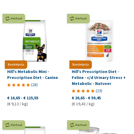
Herhaal
Herhaal
Bundelprijs
Bundelprijs
Hill's Metabolic Mini -
Hill's Prescription Diet -
Prescription Diet - Canine
Feline - c/d Urinary Stress +
Metabolic - Natvoer
(
28
)
(
23
)
€ 16,65
-
€ 115,55
€ 20,65
-
€ 59,45
(€ 9,13 / kg)
(€ 19,43 / kg)
Herhaal
Herhaal