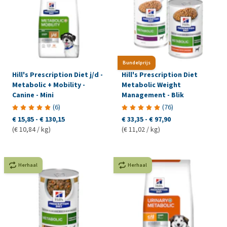
Bundelprijs
Hill's Prescription Diet j/d -
Hill's Prescription Diet
Metabolic + Mobility -
Metabolic Weight
Canine - Mini
Management - Blik
(
6
)
(
76
)
€ 15,85
-
€ 130,15
€ 33,35
-
€ 97,90
(€ 10,84 / kg)
(€ 11,02 / kg)
Herhaal
Herhaal