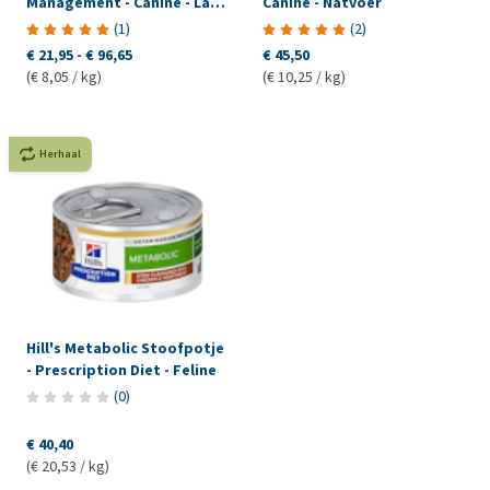
Management - Canine - Lam
Canine - Natvoer
& Rijst
(
1
)
(
2
)
€ 21,95
-
€ 96,65
€ 45,50
(€ 8,05 / kg)
(€ 10,25 / kg)
Herhaal
Hill's Metabolic Stoofpotje
- Prescription Diet - Feline
(
0
)
€ 40,40
(€ 20,53 / kg)