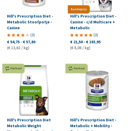
Bundelprijs
Hill's Prescription Diet -
Hill's Prescription Diet -
Metabolic Stoofpotje -
Canine - c/d Multicare +
Canine
Metabolic
(
3
)
(
3
)
€ 54,75
-
€ 57,80
€ 21,50
-
€ 193,95
(€ 13,61 / kg)
(€ 8,08 / kg)
Herhaal
Herhaal
Hill's Prescription Diet
Hill's Prescription Diet -
Metabolic Weight
Metabolic + Mobility -