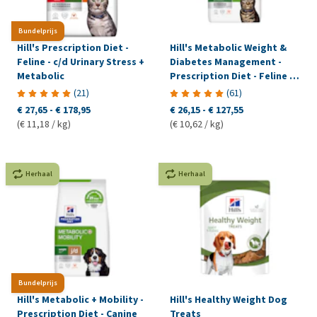
Bundelprijs
Hill's Prescription Diet -
Hill's Metabolic Weight &
Feline - c/d Urinary Stress +
Diabetes Management -
Metabolic
Prescription Diet - Feline -
Kip
(
21
)
(
61
)
€ 27,65
-
€ 178,95
€ 26,15
-
€ 127,55
(€ 11,18 / kg)
(€ 10,62 / kg)
Herhaal
Herhaal
Bundelprijs
Hill's Metabolic + Mobility -
Hill's Healthy Weight Dog
Prescription Diet - Canine
Treats