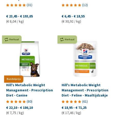
(
31
)
(
12
)
€ 23,45
-
€ 193,05
€ 6,45
-
€ 18,55
(€ 8,04 / kg)
(€ 30,92 / kg)
Herhaal
Herhaal
Bundelprijs
Hill's Metabolic Weight
Hill's Metabolic Weight
Management - Prescription
Management - Prescription
Diet - Canine
Diet - Feline - Maaltijdzakje
(
80
)
(
61
)
€ 22,10
-
€ 186,10
€ 18,95
-
€ 71,25
(€ 7,75 / kg)
(€ 17,46 / kg)