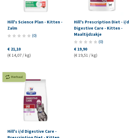
Hill's Science Plan - Kitten -
Hill's Prescription Diet - i/d
Zalm
Digestive Care - Kitten -
Maaltijdzakje
(
0
)
(
0
)
€ 21,10
€ 19,90
(€ 14,07 / kg)
(€ 19,51 / kg)
Herhaal
Hill's i/d Digestive Care -
Prescription Diet - Kitten