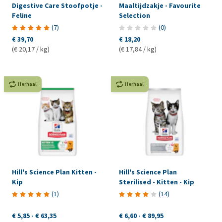
Digestive Care Stoofpotje -
Maaltijdzakje - Favourite
Feline
Selection
(
7
)
(
0
)
€ 39,70
€ 18,20
(€ 20,17 / kg)
(€ 17,84 / kg)
Herhaal
Herhaal
Hill's Science Plan Kitten -
Hill's Science Plan
Kip
Sterilised - Kitten - Kip
(
1
)
(
14
)
€ 5,85
-
€ 63,35
€ 6,60
-
€ 89,95