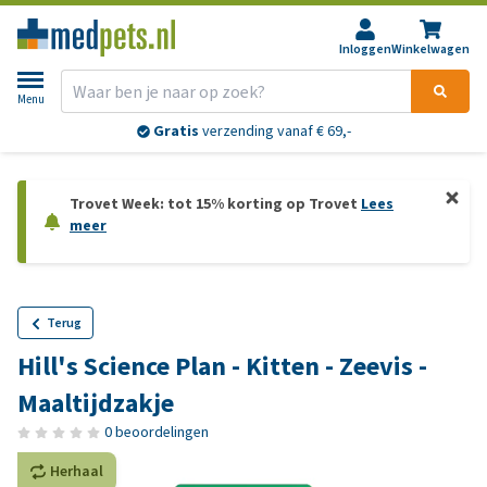
Inloggen
Winkelwagen
Menu
Gratis
verzending vanaf € 69,-
Trovet Week: tot 15% korting op Trovet
Lees
meer
Terug
Hill's Science Plan - Kitten - Zeevis -
Maaltijdzakje
0 beoordelingen
Herhaal