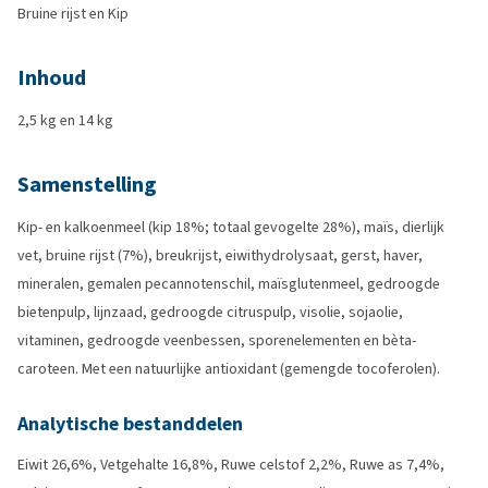
Bruine rijst en Kip
Inhoud
2,5 kg en 14 kg
Samenstelling
Kip- en kalkoenmeel (kip 18%; totaal gevogelte 28%), maïs, dierlijk
vet, bruine rijst (7%), breukrijst, eiwithydrolysaat, gerst, haver,
mineralen, gemalen pecannotenschil, maïsglutenmeel, gedroogde
bietenpulp, lijnzaad, gedroogde citruspulp, visolie, sojaolie,
vitaminen, gedroogde veenbessen, sporenelementen en bèta-
caroteen. Met een natuurlijke antioxidant (gemengde tocoferolen).
Analytische bestanddelen
Eiwit 26,6%, Vetgehalte 16,8%, Ruwe celstof 2,2%, Ruwe as 7,4%,