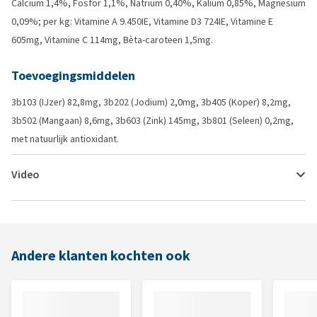
Calcium 1,4%, Fosfor 1,1%, Natrium 0,40%, Kalium 0,85%, Magnesium
0,09%; per kg: Vitamine A 9.450IE, Vitamine D3 724IE, Vitamine E
605mg, Vitamine C 114mg, Bèta-caroteen 1,5mg.
Toevoegingsmiddelen
3b103 (IJzer) 82,8mg, 3b202 (Jodium) 2,0mg, 3b405 (Koper) 8,2mg,
3b502 (Mangaan) 8,6mg, 3b603 (Zink) 145mg, 3b801 (Seleen) 0,2mg,
met natuurlijk antioxidant.
Video
Andere klanten kochten ook