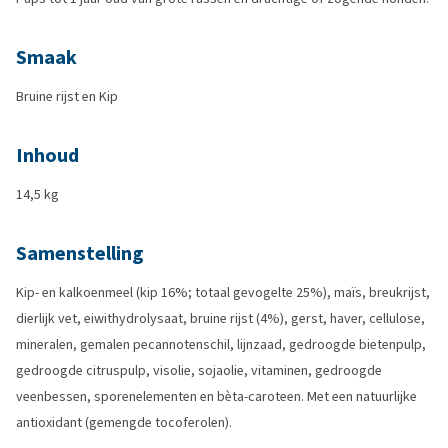
Smaak
Bruine rijst en Kip
Inhoud
14,5 kg
Samenstelling
Kip- en kalkoenmeel (kip 16%; totaal gevogelte 25%), maïs, breukrijst,
dierlijk vet, eiwithydrolysaat, bruine rijst (4%), gerst, haver, cellulose,
mineralen, gemalen pecannotenschil, lijnzaad, gedroogde bietenpulp,
gedroogde citruspulp, visolie, sojaolie, vitaminen, gedroogde
veenbessen, sporenelementen en bèta-caroteen. Met een natuurlijke
antioxidant (gemengde tocoferolen).