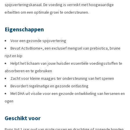
spijsverteringskanaal. De voeding is verreikt met hoogwaardige
eitwitten om een optimale groei te ondersteunen.
Eigenschappen
Voor een gezonde spijsvertering
Bevat ActivBiome+, een exclusief mengsel van prebiotica, bruine
rijst en kip
Helpt het lichaam van jouw huisdier essentiële voedingsstoffen te
absorberen en te gebruiken
Zacht voor kleine maagjes ter ondersteuning van het spenen
Bevordert regelmatige en gezonde ontlasting
Met DHA uit visolie voor een gezonde ontwikkeling van hersenen en
ogen
Geschikt voor
Pups tot 1 jaar oud van grote rassen en drachtige of zogende honden.