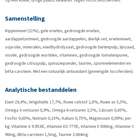
Op een koele, droge plaats bewaren. Tegen vocht beschermen.
Samenstelling
Kippenmeel (21%), gele erwten, gedroogde erwten,
aardappelzetmeel, gedroogde aardappelen, dierlijk vet, erwteneiwit,
soja-olie, mineralen, eiwithydrolysaat, gedroogde bietenpulp, lijnzaad,
visolie, gedroogde wortelen, vitaminen, gedroogde tomatenpuree,
gedroogde citruspulp, spinaziepoeder, taurine, sporenelementen en
bèta-caroteen. Met een natuurlijk antioxidant (gemengde tocoferolen).
Analytische bestanddelen
Eiwit 29,4%, Vetgehalte 17,7%, Ruwe celstof 2,8%, Ruwe as 5,5%,
Omega 3-vetzuren 0,9%, Omega 6-vetzuren 3,5%, Calcium 0,85%,
Fosfor 0,65%, Natrium 0,33%, Kalium 0,75%, Magnesium 0,09%; per
kg: Vitamine A 9.953IE, Vitamine D3 777IE, Vitamine E 800mg, Vitamine C
90mg, Bèta-caroteen 1,5mg, Taurine 2.064mg.