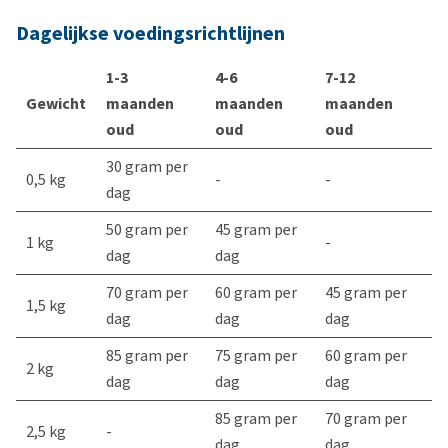
Dagelijkse voedingsrichtlijnen
1-3
4-6
7-12
Gewicht
maanden
maanden
maanden
oud
oud
oud
30 gram per
0,5 kg
-
-
dag
50 gram per
45 gram per
1 kg
-
dag
dag
70 gram per
60 gram per
45 gram per
1,5 kg
dag
dag
dag
85 gram per
75 gram per
60 gram per
2 kg
dag
dag
dag
85 gram per
70 gram per
2,5 kg
-
dag
dag