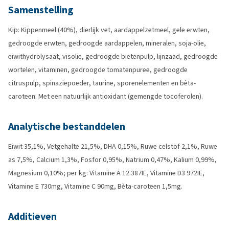
Samenstelling
Kip: Kippenmeel (40%), dierlijk vet, aardappelzetmeel, gele erwten,
gedroogde erwten, gedroogde aardappelen, mineralen, soja-olie,
eiwithydrolysaat, visolie, gedroogde bietenpulp, lijnzaad, gedroogde
wortelen, vitaminen, gedroogde tomatenpuree, gedroogde
citruspulp, spinaziepoeder, taurine, sporenelementen en bèta-
caroteen. Met een natuurlijk antioxidant (gemengde tocoferolen).
Analytische bestanddelen
Eiwit 35,1%, Vetgehalte 21,5%, DHA 0,15%, Ruwe celstof 2,1%, Ruwe
as 7,5%, Calcium 1,3%, Fosfor 0,95%, Natrium 0,47%, Kalium 0,99%,
Magnesium 0,10%; per kg: Vitamine A 12.387IE, Vitamine D3 972IE,
Vitamine E 730mg, Vitamine C 90mg, Bèta-caroteen 1,5mg.
Additieven