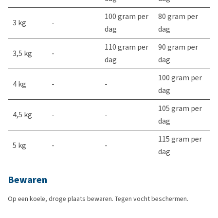
100 gram per
80 gram per
3 kg
-
dag
dag
110 gram per
90 gram per
3,5 kg
-
dag
dag
100 gram per
4 kg
-
-
dag
105 gram per
4,5 kg
-
-
dag
115 gram per
5 kg
-
-
dag
Bewaren
Op een koele, droge plaats bewaren. Tegen vocht beschermen.