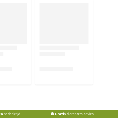
en
bedenktijd
Gratis
dierenarts advies