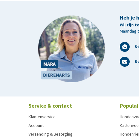
1.026mg.
Heb je 
Additieven
Wij zijn 
Maandag t/
TOEVOEGINGSMIDDELEN PER KG: Nutritionele toevoe
1,1mg, 3b405 (Koper) 6,9mg, 3b502 (Mangaan) 7,2m
S
St
Service & contact
Populai
Klantenservice
Hondenvo
Account
Kattenvoe
Verzending & Bezorging
Hondenrie