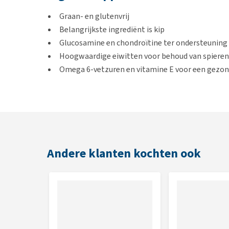
Graan- en glutenvrij
Belangrijkste ingrediënt is kip
Glucosamine en chondroïtine ter ondersteuning
Hoogwaardige eiwitten voor behoud van spieren
Omega 6-vetzuren en vitamine E voor een gezon
Ingrediënten van hoge kwaliteit
Aanbevolen door dierenartsen
Geschikt voor
Volwassen honden van grote rassen van 1 tot 5 jaar 
Andere klanten kochten ook
Niet geschikt voor
Pups, drachtige of zogende honden of honden van 6
overgeschakeld naar Hill's Science Plan Puppy.