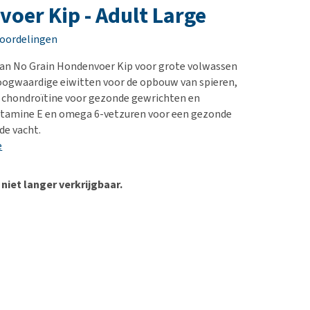
erproblemen
nd te zwaar wordt?
oer Kip - Adult Large
derdom en dementie
lp! Mijn hond plast in
eoordelingen
is. Wat nu?
ergewicht en conditie
kijk alles
Plan No Grain Hondenvoer Kip voor grote volwassen
ieren, pezen en botten
oogwaardige eiwitten voor de opbouw van spieren,
uchtbaarheid
 chondroïtine voor gezonde gewrichten en
vitamine E en omega 6-vetzuren voor een gezonde
kijk alles
de vacht.
e
 niet langer verkrijgbaar.