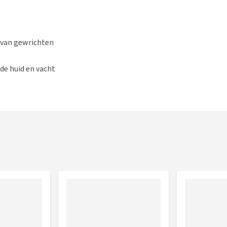
 van gewrichten
de huid en vacht
oud.
 jaar of ouder. Drachtige of zogende honden moeten worden