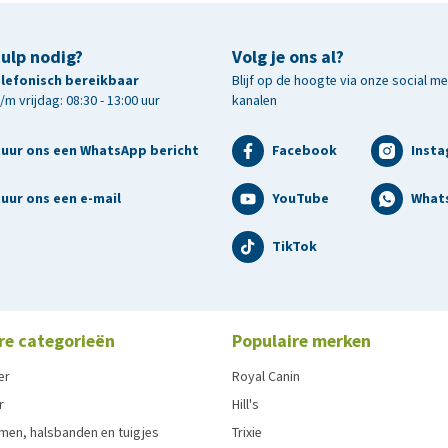
hulp nodig?
Volg je ons al?
telefonisch bereikbaar
Blijf op de hoogte via onze social m
m vrijdag: 08:30 - 13:00 uur
kanalen
gingsmiddelen: 3b103 (Ijzer) 69,5mg, 3b202 (Jood)
g, 3b603 (Zink) 144mg, 3b801 (Selenium) 0,2mg.
tuur ons een WhatsApp bericht
Facebook
Inst
uur ons een e-mail
YouTube
What
TikTok
re categorieën
Populaire merken
er
Royal Canin
r
Hill's
men, halsbanden en tuigjes
Trixie