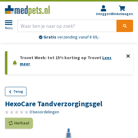
Inloggen
Winkelwagen
Menu
Gratis
verzending vanaf € 69,-
Trovet Week: tot 15% korting op Trovet
Lees
meer
Terug
HexoCare Tandverzorgingsgel
0 beoordelingen
Herhaal