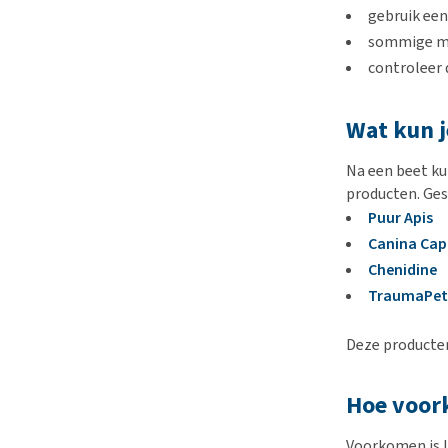
gebruik een
sommige men
controleer 
Wat kun j
Na een beet ku
producten. Ges
Puur Apis
Canina Cap
Chenidine
TraumaPet
Deze producten
Hoe voork
Voorkomen is la