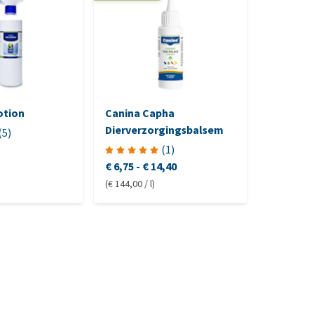
otion
Canina Capha
Chenidin
Dierverzorgingsbalsem
(
5
)
(
1
)
€ 6,75
-
€ 14,40
€ 10,05
-
(€ 144,00 / l)
(€ 210,50 /