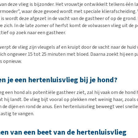
an deze vlieg is bijzonder. Het vrouwtje ontwikkelt telkens één la
rmoeder”, waar deze gevoed wordt met speciale klierafscheiding.
 is wordt deze afgezet in de vacht van de gastheer of op de grond.
e zich. In de late zomer of herfst komt de volwassen vlieg uit de 
ctief op zoek naar een gastheer.
erpt de vlieg zijn vleugels af en kruipt door de vacht naar de huid v
 zich ongeveer 15 tot 25 minuten met bloed. Daarna zoekt hij een p
us opnieuw.
n je een hertenluisvlieg bij je hond?
eg een hond als potentiële gastheer ziet, zal hij vaak om de hond 
t hij landt. De vlieg bijt vooral op plekken met weinig haar, zoals 
 de dijen en rond de anus. Een hertenluisvlieg beweegt veel snelle
lastig te vangen.
n van een beet van de hertenluisvlieg