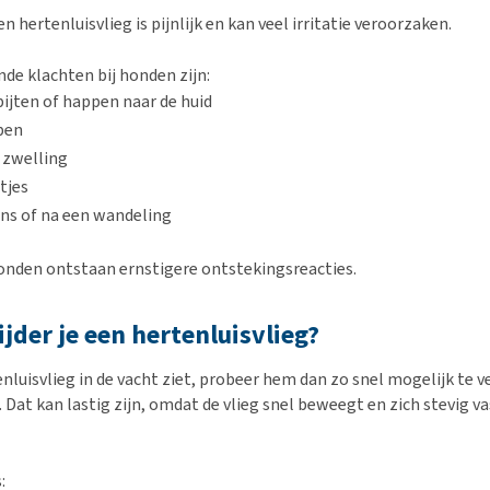
n hertenluisvlieg is pijnlijk en kan veel irritatie veroorzaken.
e klachten bij honden zijn:
bijten of happen naar de huid
ben
 zwelling
ltjes
ens of na een wandeling
nden ontstaan ernstigere ontstekingsreacties.
jder je een hertenluisvlieg?
enluisvlieg in de vacht ziet, probeer hem dan zo snel mogelijk te 
t. Dat kan lastig zijn, omdat de vlieg snel beweegt en zich stevig va
: