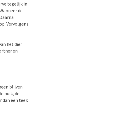
rve tegelijk in
 Wanneer de
 Daarna
pop. Vervolgens
an het dier.
artner en
heen blijven
de buik, de
r dan een teek