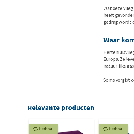
Wat deze vlieg 
heeft gevonden.
gedrag wordt d
Waar komt
Hertenluisvlie
Europa. Ze lev
natuurlijke ga
Soms vergist d
Relevante producten
Herhaal
Herhaal