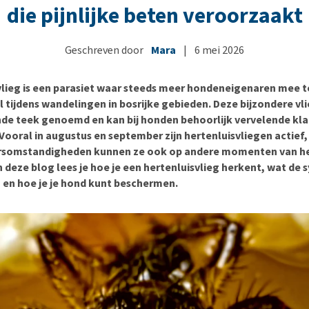
Bench
Nierproblemen
BARF
Ni
ho
er
die pijnlijke beten veroorzaakt
Voer- en drinkbakken
Ouderdom en dementie
Puppy apotheek
Ou
He
nvoer
hu
Op reis en onderweg
Overgewicht en conditie
Vuurwerkangst
Ov
Geschreven door
Mara
|
6 mei 2026
r
Be
Bekijk alles
Bekijk alles
Puppy benodigdheden
Sp
vlieg is een parasiet waar steeds meer hondeneigenaren mee 
Bekijk alles
Vr
l tijdens wandelingen in bosrijke gebieden. Deze bijzondere v
Be
nde teek genoemd en kan bij honden behoorlijk vervelende kl
Vooral in augustus en september zijn hertenluisvliegen actief
rsomstandigheden kunnen ze ook op andere momenten van he
 deze blog lees je hoe je een hertenluisvlieg herkent, wat d
n en hoe je je hond kunt beschermen.