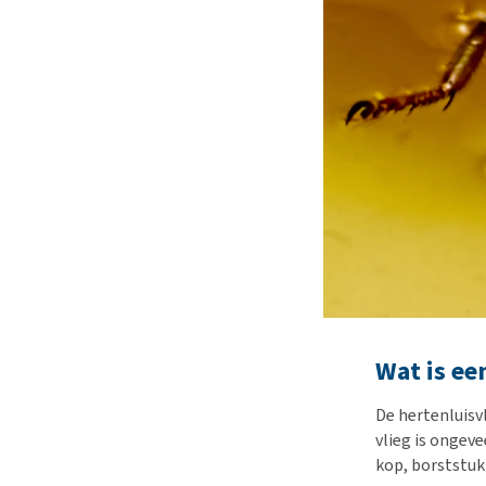
Wat is ee
De hertenluisvl
vlieg is ongeve
kop, borststuk 