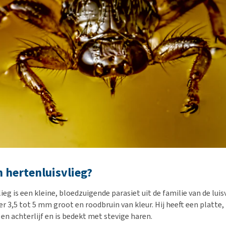
n hertenluisvlieg?
ieg is een kleine, bloedzuigende parasiet uit de familie van de luis
er 3,5 tot 5 mm groot en roodbruin van kleur. Hij heeft een platte,
en achterlijf en is bedekt met stevige haren.