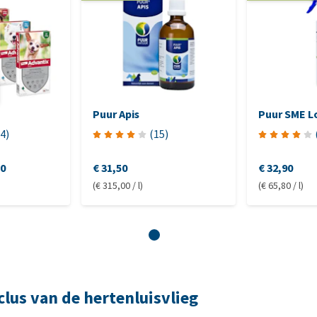
Puur Apis
Puur SME L
4
)
(
15
)
70
€ 31,50
€ 32,90
(€ 315,00 / l)
(€ 65,80 / l)
lus van de hertenluisvlieg