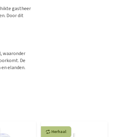
schikte gastheer
en. Door dit
d, waaronder
voorkomt. De
 en elanden.
Herhaal
Herhaa