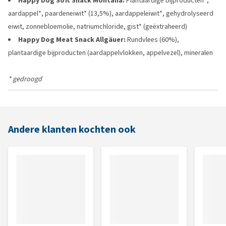
Happy Dog Soft Snack Montana:
Plantaardige bijproducten*,
aardappel*, paardeneiwit* (13,5%), aardappeleiwit*, gehydrolyseerd
eiwit, zonnebloemolie, natriumchloride, gist* (geëxtraheerd)
Happy Dog Meat Snack Allgäuer:
Rundvlees (60%),
plantaardige bijproducten (aardappelvlokken, appelvezel), mineralen
* gedroogd
Andere klanten kochten ook