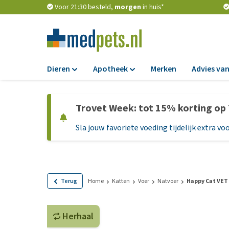
Voor 21:30 besteld,
morgen
in huis*
Dieren
Apotheek
Merken
Advies van
Voer
Apotheek
Trovet Week: tot 15% korting op
Hondenbrokken
Vlooien en teken
Sla jouw favoriete voeding tijdelijk extra voo
Natvoer
Ontworming
Dieetvoer
Medicijnen en
supplementen
Standaardvoer
Probiotica en we
Graanvrij honden
Terug
Home
Katten
Voer
Natvoer
Happy Cat VET 
Vitamines en min
Puppyvoer en sna
Medische benodi
Herhaal
Glutenvrij honden