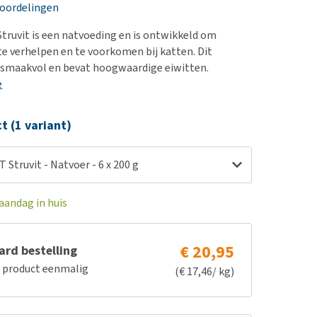
erproblemen
nd te zwaar wordt?
eoordelingen
derdom en dementie
lp! Mijn hond plast in
truvit is een natvoeding en is ontwikkeld om
is. Wat nu?
ergewicht en conditie
te verhelpen en te voorkomen bij katten. Dit
kijk alles
g smaakvol en bevat hoogwaardige eiwitten.
ieren, pezen en botten
e
uchtbaarheid
kijk alles
ct (1 variant)
 Struvit - Natvoer - 6 x 200 g
aandag in huis
€ 20,95
rd bestelling
e product eenmalig
(€ 17,46/ kg)