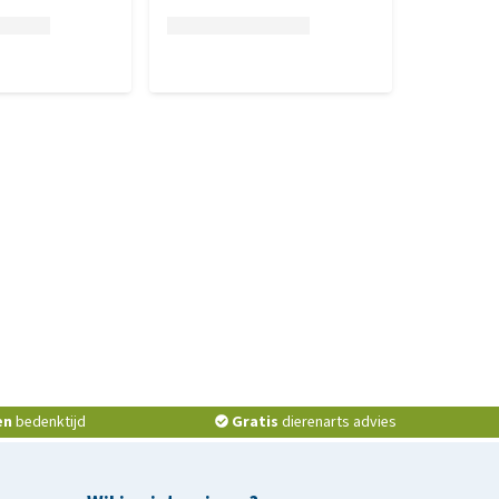
en
bedenktijd
Gratis
dierenarts advies