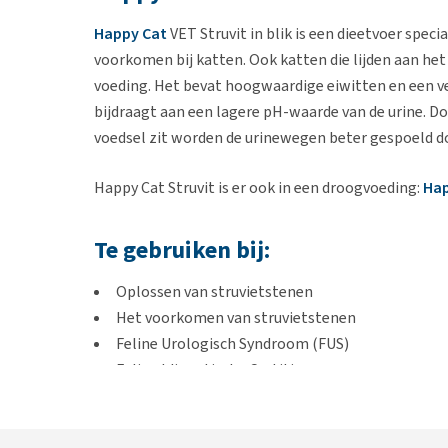
Happy Cat
VET Struvit in blik is een dieetvoer spec
voorkomen bij katten. Ook katten die lijden aan he
voeding. Het bevat hoogwaardige eiwitten en een 
bijdraagt aan een lagere pH-waarde van de urine. Do
voedsel zit worden de urinewegen beter gespoeld 
Happy Cat Struvit is er ook in een droogvoeding:
Hap
Te gebruiken bij:
Oplossen van struvietstenen
Het voorkomen van struvietstenen
Feline Urologisch Syndroom (FUS)
Feline Idiopatische Cystitis
Ter ondersteuning van de urinewegen