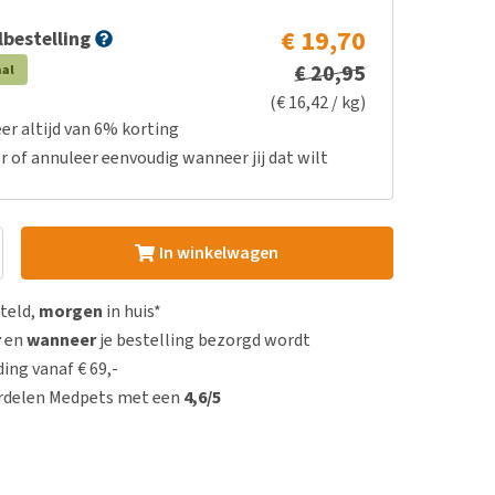
€ 19,70
bestelling
€ 20,95
aal
(€ 16,42 / kg)
er altijd van 6% korting
r of annuleer eenvoudig wanneer jij dat wilt
In winkelwagen
steld,
morgen
in huis*
r
en
wanneer
je bestelling bezorgd wordt
ing vanaf € 69,-
rdelen Medpets met een
4,6/5