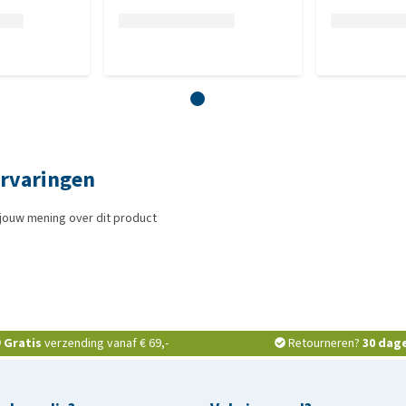
ervaringen
jouw mening over dit product
Gratis
verzending vanaf € 69,-
Retourneren?
30 dag