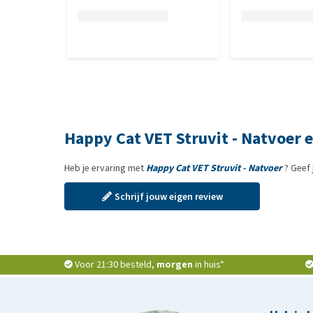
3b202) 0,5 mg.
Aminozuren/kg: DL-methionine (3c301) 2500 mg.
Happy Cat VET Struvit - Natvoer 
Heb je ervaring met
Happy Cat VET Struvit - Natvoer
? Geef 
Schrijf jouw eigen review
Voor 21:30 besteld,
morgen
in huis*