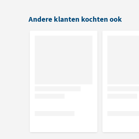
Niet te gebruiken bij:
Kittens en niet volgroeide katten tot 10 maanden
Andere klanten kochten ook
Dracht en lactatie
Chronische nierinsufficiëntie, metabolische acid
Pancreatitis
Parellel gebruik van medicatie die de urine zuur
Smaak
Het voer is bijzonder smaakvol en bevat delen van ki
Inhoud
De blikjes bevatten 200 gram en worden per 6 stuks
Samenstelling