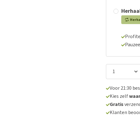
Herhaal
Herh
Profite
Pauzee
Voor 21:30 be
Kies zelf
waa
Gratis
verzend
Klanten beoo