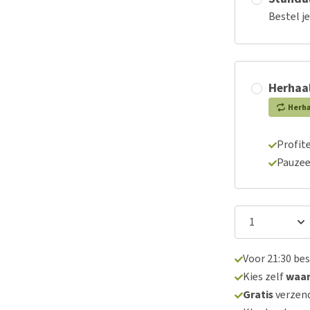
Bestel j
Herhaal
Herh
Profite
Pauzee
Voor 21:30 be
Kies zelf
waa
Gratis
verzend