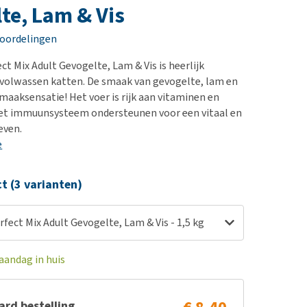
erproblemen
nd te zwaar wordt?
te, Lam & Vis
derdom en dementie
lp! Mijn hond plast in
eoordelingen
is. Wat nu?
ergewicht en conditie
kijk alles
t Mix Adult Gevogelte, Lam & Vis is heerlijk
ieren, pezen en botten
volwassen katten. De smaak van gevogelte, lam en
uchtbaarheid
smaaksensatie! Het voer is rijk aan vitaminen en
het immuunsysteem ondersteunen voor een vitaal en
kijk alles
even.
e
ct (3 varianten)
fect Mix Adult Gevogelte, Lam & Vis - 1,5 kg
aandag in huis
rd bestelling