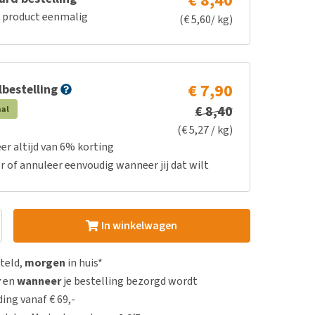
€ 8,40
e product eenmalig
(€ 5,60/ kg)
€ 7,90
bestelling
€ 8,40
aal
(€ 5,27 / kg)
er altijd van 6% korting
r of annuleer eenvoudig wanneer jij dat wilt
In winkelwagen
steld,
morgen
in huis*
r
en
wanneer
je bestelling bezorgd wordt
ing vanaf € 69,-