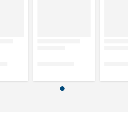
aïsmeel, maïsmeel, pluimveevet, vismeel (3%), lams-eiwit
t, hemoglobine, lignocellulose, zonnebloemolie, appelpulp,
a schidigera (0,04%).
e as 7%, calcium 1,3%, fosfor 0,8%, natrium 0,35 %, kalium
omega-3 vetzuren 0,35%.