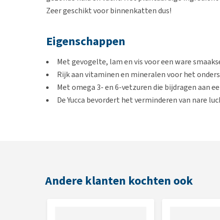
Zeer geschikt voor binnenkatten dus!
Eigenschappen
Met gevogelte, lam en vis voor een ware smaaks
Rijk aan vitaminen en mineralen voor het onde
Met omega 3- en 6-vetzuren die bijdragen aan e
De Yucca bevordert het verminderen van nare luc
Geschikt voor
Volwassen katten
Andere klanten kochten ook
Smaak
Gevogelte, lam en vis