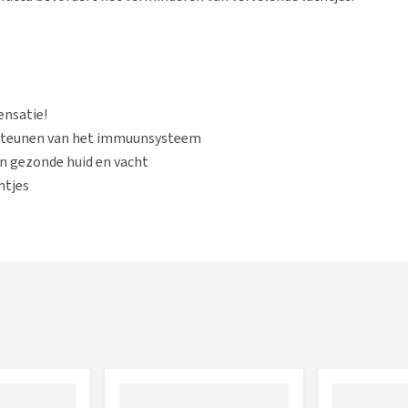
ensatie!
rsteunen van het immuunsysteem
en gezonde huid en vacht
htjes