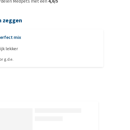
rdelen Medpets met een
4,6/5
n zeggen
erfect mix
ijk lekker
oor
g.d.e.