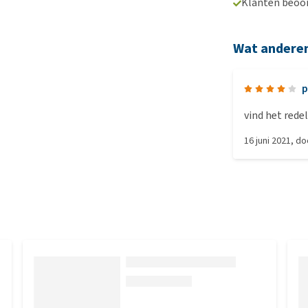
Klanten beoo
Wat andere
p
vind het redel
16 juni 2021
, d