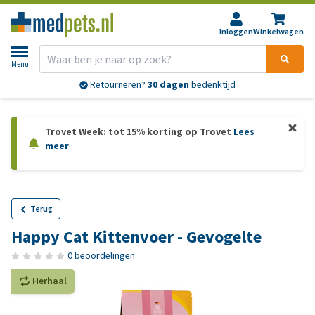
Inloggen
Winkelwagen
Menu
Retourneren?
30 dagen
bedenktijd
Trovet Week: tot 15% korting op Trovet
Lees
meer
Terug
Happy Cat Kittenvoer - Gevogelte
0 beoordelingen
Herhaal