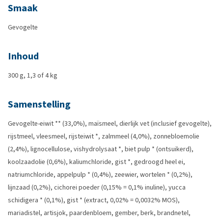
Smaak
Gevogelte
Inhoud
300 g, 1,3 of 4 kg
Samenstelling
Gevogelte-eiwit ** (33,0%), maïsmeel, dierlijk vet (inclusief gevogelte),
rijstmeel, vleesmeel, rijsteiwit *, zalmmeel (4,0%), zonnebloemolie
(2,4%), lignocellulose, vishydrolysaat *, biet pulp * (ontsuikerd),
koolzaadolie (0,6%), kaliumchloride, gist *, gedroogd heel ei,
natriumchloride, appelpulp * (0,4%), zeewier, wortelen * (0,2%),
lijnzaad (0,2%), cichorei poeder (0,15% = 0,1% inuline), yucca
schidigera * (0,1%), gist * (extract, 0,02% = 0,0032% MOS),
mariadistel, artisjok, paardenbloem, gember, berk, brandnetel,