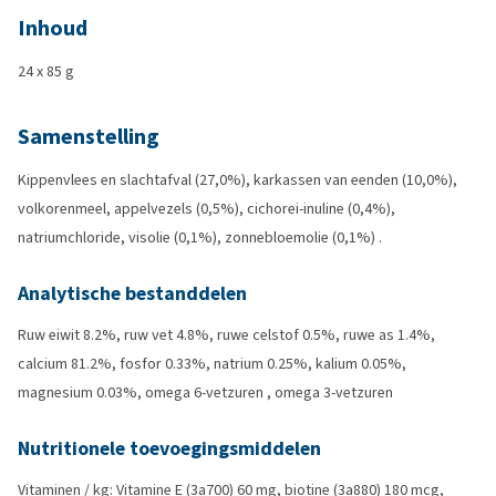
Inhoud
24 x 85 g
Samenstelling
Kippenvlees en slachtafval (27,0%), karkassen van eenden (10,0%),
volkorenmeel, appelvezels (0,5%), cichorei-inuline (0,4%),
natriumchloride, visolie (0,1%), zonnebloemolie (0,1%) .
Analytische bestanddelen
Ruw eiwit 8.2%, ruw vet 4.8%, ruwe celstof 0.5%, ruwe as 1.4%,
calcium 81.2%, fosfor 0.33%, natrium 0.25%, kalium 0.05%,
magnesium 0.03%, omega 6-vetzuren , omega 3-vetzuren
Nutritionele toevoegingsmiddelen
Vitaminen / kg: Vitamine E (3a700) 60 mg, biotine (3a880) 180 mcg,