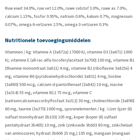
Ruw eiwit 34.0%, ruw vet 12.0%, ruwe celstof 3.0%, ruwe as 7.0%,
calcium 1.15%, fosfor 0.95%, natrium 0.6%, kalium 0.7%, magnesium
0.07%, omega 6-vetzuren 2.5%, omega 3-vetzuren 0.3%
Nutritionele toevoegingsmiddelen
Vitaminen / kg: Vitamine A (3a672a) 17000 IU, vitamine D3 (3a671) 1000
IU, vitamine E (all-rac-alfa-tocoferylacetaat 3a700) 100 mg, vitamine B1
(thiamine mononitraat 3a821) 4 mg, vitamine B2 (riboflavine 3a825ii) 4
mg, vitamine B6 (pyridoxinehydrochloride) 3a831) 4 mg, biotine
(3a880) 500 mcg, calcium-d-pantothenaat (3a841) 10 mg, niacine
(3a314) 55 mg, vitamine B12 75 mcg, vitamine C
(natriumcalciumascorbylfosfaat 3a312) 30 mg, cholinechloride (3a890)
60 mg, taurine (3a370) 1000 mg, sporenelementen / kg : IJzer (ijzer (II)
sulfaat monohydraat 3b103) 105 mg, koper (koper (II) sulfaat
pentahydraat 3b405) 10 mg, zink (zinkoxide 3b603 80 mg, zinkchelaat
van aminozuren; hydraat 3b606 25 mg,) 105 mg, mangaan (mangaan