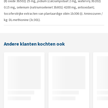
(II) oxide 3b502) 25 mg, jodium (calciumjodaat 2 mg, watervrij 3b202)
0.15 mg, selenium (natriumseleniet 3b801) 4200 mg, antioxidant;
tocoferolrijke extracten van plantaardige oliën 1b306 (i). Aminozuren /
kg: DL-methionine (3c301).
Andere klanten kochten ook