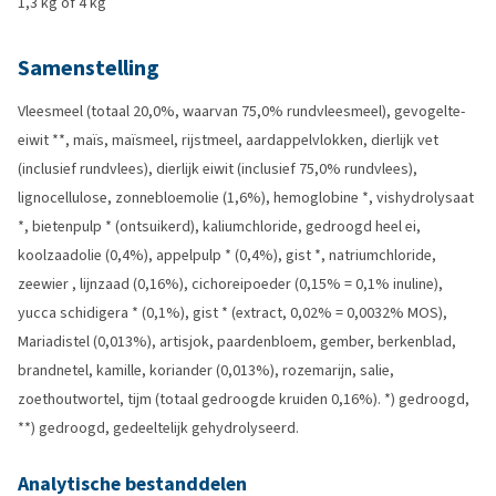
1,3 kg of 4 kg
Samenstelling
Vleesmeel (totaal 20,0%, waarvan 75,0% rundvleesmeel), gevogelte-
eiwit **, maïs, maïsmeel, rijstmeel, aardappelvlokken, dierlijk vet
(inclusief rundvlees), dierlijk eiwit (inclusief 75,0% rundvlees),
lignocellulose, zonnebloemolie (1,6%), hemoglobine *, vishydrolysaat
*, bietenpulp * (ontsuikerd), kaliumchloride, gedroogd heel ei,
koolzaadolie (0,4%), appelpulp * (0,4%), gist *, natriumchloride,
zeewier , lijnzaad (0,16%), cichoreipoeder (0,15% = 0,1% inuline),
yucca schidigera * (0,1%), gist * (extract, 0,02% = 0,0032% MOS),
Mariadistel (0,013%), artisjok, paardenbloem, gember, berkenblad,
brandnetel, kamille, koriander (0,013%), rozemarijn, salie,
zoethoutwortel, tijm (totaal gedroogde kruiden 0,16%). *) gedroogd,
**) gedroogd, gedeeltelijk gehydrolyseerd.
Analytische bestanddelen