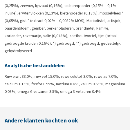
(0,25%), zeewier, lijnzaad (0,16%), cichoreipoeder (0,15% = 0,1%
inuline), erwtenvlokken (0,13%), bietenpoeder (0,13%), mosselvlees *
(0,05%), gist * (extract 0,02% = 0,0032% MOS), Mariadistel, artisjok,
paardenbloem, gember, berkenbladeren, brandnetel, kamille,
koriander, rozemarijn, salie (0,013%), zoethoutwortel, tijm (totaal
gedroogde kruiden 0,16%); *) gedroogd, **) gedroogd, gedeeltelijk
gehydrolyseerd.
Analytische bestanddelen
Ruw eiwit 33.0%, ruw vet 15.0%, ruwe celstof 3.0%, ruwe as 7.0%,
calcium 1.15%, fosfor 0.95%, natrium 0.6%, kalium 0.65%, magnesium
0.08%, omega 6-vetzuren 3.5%, omega 3-vetzuren 0.4%.
Andere klanten kochten ook