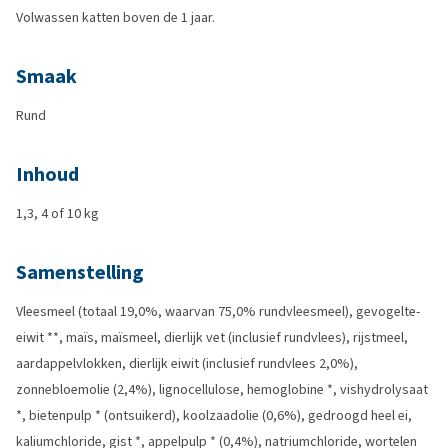
Volwassen katten boven de 1 jaar.
Smaak
Rund
Inhoud
1,3, 4 of 10 kg
Samenstelling
Vleesmeel (totaal 19,0%, waarvan 75,0% rundvleesmeel), gevogelte-
eiwit **, maïs, maïsmeel, dierlijk vet (inclusief rundvlees), rijstmeel,
aardappelvlokken, dierlijk eiwit (inclusief rundvlees 2,0%),
zonnebloemolie (2,4%), lignocellulose, hemoglobine *, vishydrolysaat
*, bietenpulp * (ontsuikerd), koolzaadolie (0,6%), gedroogd heel ei,
kaliumchloride, gist *, appelpulp * (0,4%), natriumchloride, wortelen