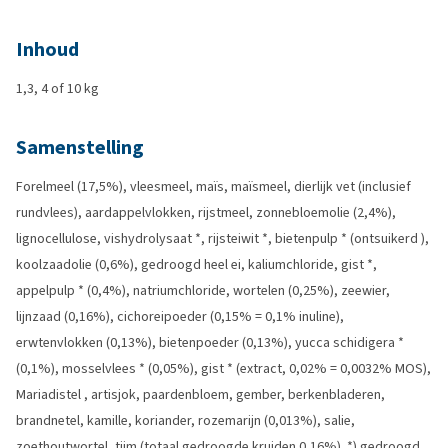
Inhoud
1,3, 4 of 10 kg
Samenstelling
Forelmeel (17,5%), vleesmeel, maïs, maïsmeel, dierlijk vet (inclusief
rundvlees), aardappelvlokken, rijstmeel, zonnebloemolie (2,4%),
lignocellulose, vishydrolysaat *, rijsteiwit *, bietenpulp * (ontsuikerd ),
koolzaadolie (0,6%), gedroogd heel ei, kaliumchloride, gist *,
appelpulp * (0,4%), natriumchloride, wortelen (0,25%), zeewier,
lijnzaad (0,16%), cichoreipoeder (0,15% = 0,1% inuline),
erwtenvlokken (0,13%), bietenpoeder (0,13%), yucca schidigera *
(0,1%), mosselvlees * (0,05%), gist * (extract, 0,02% = 0,0032% MOS),
Mariadistel , artisjok, paardenbloem, gember, berkenbladeren,
brandnetel, kamille, koriander, rozemarijn (0,013%), salie,
zoethoutwortel, tijm (totaal gedroogde kruiden 0,16%). *) gedroogd.