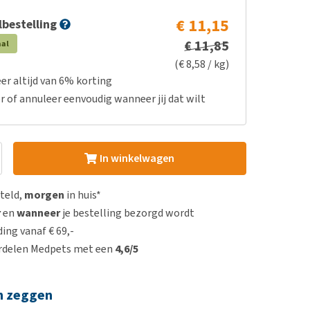
€ 11,15
bestelling
€ 11,85
aal
(€ 8,58 / kg)
er altijd van 6% korting
r of annuleer eenvoudig wanneer jij dat wilt
In winkelwagen
steld,
morgen
in huis*
r
en
wanneer
je bestelling bezorgd wordt
ing vanaf € 69,-
rdelen Medpets met een
4,6/5
n zeggen