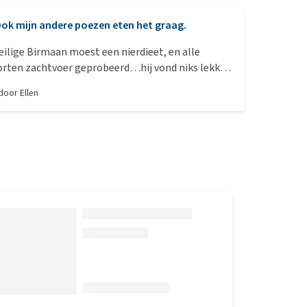
ok mijn andere poezen eten het graag.
eilige Birmaan moest een nierdieet, en alle
orten zachtvoer geprobeerd…hij vond niks lekker.
okjes eet hij echter heel graag. De “gewone”
 door
Ellen
die voor de andere poezen zijn laat hij staan.
t die zouden niet goed voor hem zijn. Sterker
e poezen pikken zijn harde brokjes van dit merk!