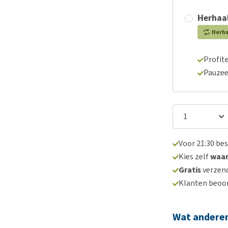
Herhaal
Herh
Profite
Pauzee
Voor 21:30 be
Kies zelf
waa
Gratis
verzend
Klanten beoo
Wat andere