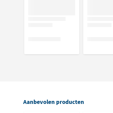
rozemarijn (0,005%), salie (0,005%), zoethoutwortel
gedeeltelijk gehydrolyseerd.
Nutritionele toevoegingsmiddelen
Ruw eiwit 31.0%, ruw vet 20.0%, ruwe celstof 3.5%, 
kalium 0.65%, magnesium 0.06%, omega 6-vetzuren
Aanbevolen producten