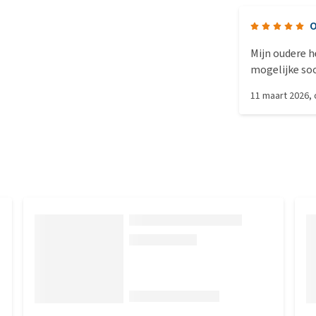
O
Mijn oudere h
mogelijke so
Deze harde br
11 maart 2026
,
harde brokjes 
Gelukkig, wan
nog, de ander