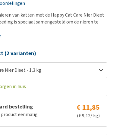
erproblemen
nd te zwaar wordt?
eoordelingen
derdom en dementie
lp! Mijn hond plast in
ieren van katten met de Happy Cat Care Nier Dieet
is. Wat nu?
ergewicht en conditie
oeding is speciaal samengesteld om de nieren te
kijk alles
ieren, pezen en botten
e
uchtbaarheid
kijk alles
ct (2 varianten)
e Nier Dieet - 1,3 kg
orgen in huis
€ 11,85
rd bestelling
e product eenmalig
(€ 9,12/ kg)