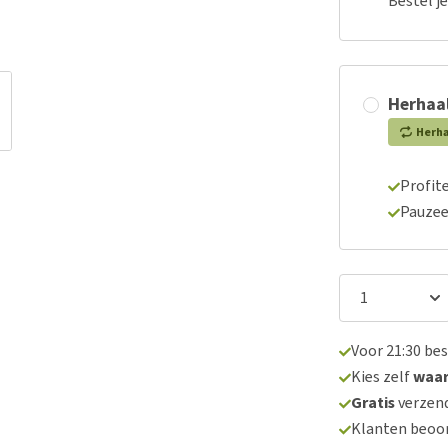
Bestel j
Herhaal
Herh
Profite
Pauzee
Voor 21:30 be
Kies zelf
waa
Gratis
verzend
Klanten beoo