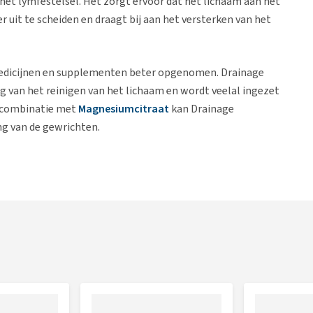
 het lymfestelsel. Het zorgt ervoor dat het lichaam aan het
uit te scheiden en draagt bij aan het versterken van het
n medicijnen en supplementen beter opgenomen. Drainage
van het reinigen van het lichaam en wordt veelal ingezet
n combinatie met
Magnesiumcitraat
kan Drainage
g van de gewrichten.
ing van de galwegen, diabetici, auto-immuunaandoeningen,
zwakte of erg zieke dieren, net voor of net na een operatie
actatieperiode tenzij de dierenarts anders voorschrijft. Het
inage compositum daarom pas in nadat het dier zijn