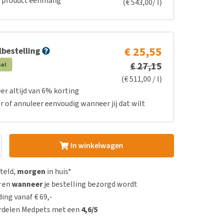
e product eenmalig
(€ 543,00/ l)
€ 25,55
bestelling
€ 27,15
aal
(€ 511,00 / l)
er altijd van 6% korting
r of annuleer eenvoudig wanneer jij dat wilt
In winkelwagen
steld,
morgen
in huis*
r
en
wanneer
je bestelling bezorgd wordt
ing vanaf € 69,-
rdelen Medpets met een
4,6/5