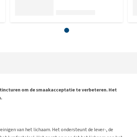
doen. En dat 
het stukje br
tincturen om de smaakacceptatie te verbeteren. Het
n.
nigen van het lichaam. Het ondersteunt de lever-, de