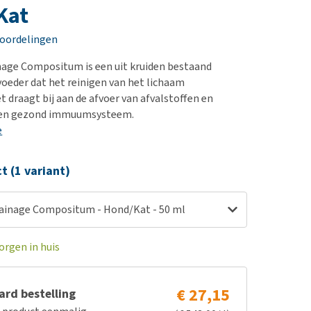
erproblemen
nd te zwaar wordt?
Kat
derdom en dementie
lp! Mijn hond plast in
eoordelingen
is. Wat nu?
ergewicht en conditie
kijk alles
nage Compositum is een uit kruiden bestaand
ieren, pezen en botten
voeder dat het reinigen van het lichaam
uchtbaarheid
t draagt bij aan de afvoer van afvalstoffen en
 een gezond immuumsysteem.
kijk alles
e
ct (1 variant)
ainage Compositum - Hond/Kat - 50 ml
orgen in huis
€ 27,15
rd bestelling