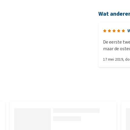
Wat andere
W
De eerste tw
maar de oste
zijn ogen na 
17 mei 2019
, d
waren. Er zat gedurende de dag steeds vuil dat uit zijn ogen
werd verwijde
goed. Ik geef
plakje ham. D
maar nu we 4 
niet op zijn v
aandachtspunt
druppels in e
mogelijkheid 
als hij het st
zoals het nu 