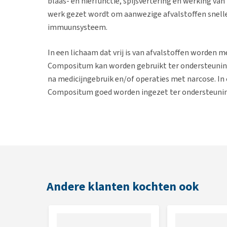
blaas- en nierfunctie, spijsvertering en werking van
werk gezet wordt om aanwezige afvalstoffen sneller 
immuunsysteem.
In een lichaam dat vrij is van afvalstoffen worde
Compositum kan worden gebruikt ter ondersteuning 
na medicijngebruik en/of operaties met narcose. I
Compositum goed worden ingezet ter ondersteunin
Contra-indicaties
Niet gebruiken bij maagzweren, galstenen, afsluit
kanker en orgaantransplantaties. Niet geven aan ver
(pas als het dier hersteld is), tijdens de dracht en l
Andere klanten kochten ook
reinigen van het lichaam kost veel energie. Zet Dra
basisenergie weer heeft.