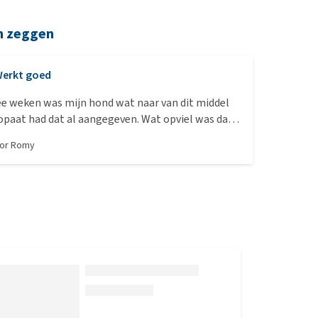
n zeggen
erkt goed
ee weken was mijn hond wat naar van dit middel
opaat had dat al aangegeven. Wat opviel was dat
een dag of 3 ineens veel meer glansde en helder
oor
Romy
rd. Dus de reinigende werking van dit product is
t het gedruppeld op een stukje brood gerold in een
e eerste paar keer wilde hij het niet echt opeten
weken verder zijn, komt hij erom vragen als ik
aste tijd zijn druppeltjes heb gegeven. Als
 voor Medpets.nl zou ik willen zeggen, doe de
en flesje met pipet want dan heb ik ook de
om het rechtstreeks in zijn mond te druppelen
ukje brood niet had willen eten. Met het flesje
is, kun je het middel niet rechtstreeks in zijn mond