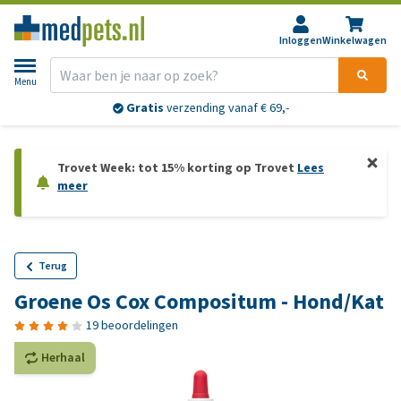
Inloggen
Winkelwagen
Menu
Gratis
verzending vanaf € 69,-
Trovet Week: tot 15% korting op Trovet
Lees
meer
Terug
Groene Os Cox Compositum - Hond/Kat
19 beoordelingen
Herhaal