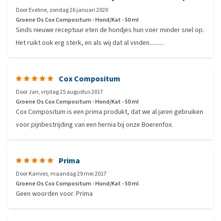
Door
Eveline
,
zondag 26 januari 2020
Groene Os Cox Compositum - Hond/Kat - 50 ml
Sinds nieuwe receptuur eten de hondjes hun voer minder snel op.
Het ruikt ook erg sterk, en als wij dat al vinden..........
Cox Compositum
Door
Jan
,
vrijdag 25 augustus 2017
Groene Os Cox Compositum - Hond/Kat - 50 ml
Cox Compositum is een prima produkt, dat we al jaren gebruiken
voor pijnbestrijding van een hernia bij onze Boerenfox.
Prima
Door
Kamies
,
maandag 29 mei 2017
Groene Os Cox Compositum - Hond/Kat - 50 ml
Geen woorden voor. Prima