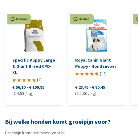
Herhaal
Herhaal
Specific Puppy Large
Royal Canin Giant
& Giant Breed CPD-
Puppy - Hondenvoer
XL
(
12
)
(
2
)
€ 56,10
-
€ 109,95
€ 23,45
-
€ 80,45
(€ 4,58 / kg)
(€ 5,36 / kg)
Bij welke honden komt groeipijn voor?
Groeipijn komt het meest voor bij: