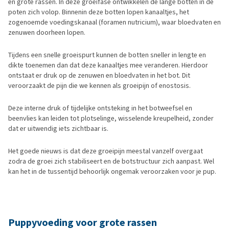
en grote rassen. In deze groeifase ontwikkelen de lange botten in de
poten zich volop. Binnenin deze botten lopen kanaaltjes, het
zogenoemde voedingskanaal (foramen nutricium), waar bloedvaten en
zenuwen doorheen lopen.
Tijdens een snelle groeispurt kunnen de botten sneller in lengte en
dikte toenemen dan dat deze kanaaltjes mee veranderen. Hierdoor
ontstaat er druk op de zenuwen en bloedvaten in het bot. Dit
veroorzaakt de pijn die we kennen als groeipijn of enostosis.
Deze interne druk of tijdelijke ontsteking in het botweefsel en
beenvlies kan leiden tot plotselinge, wisselende kreupelheid, zonder
dat er uitwendig iets zichtbaar is.
Het goede nieuws is dat deze groeipijn meestal vanzelf overgaat
zodra de groei zich stabiliseert en de botstructuur zich aanpast. Wel
kan het in de tussentijd behoorlijk ongemak veroorzaken voor je pup.
Puppyvoeding voor grote rassen