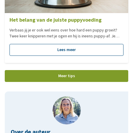
Het belang van de juiste puppyvoeding
Verbaas jij je er ook wel eens over hoe hard een puppy groeit?
Twee keer knipperen met je ogen en hij is ineens puppy-af. Je
kunt je wel voorstellen dat zo’n groeiproces de juiste
ondersteuning nodig heeft en hoe belangrijk een goede voeding
Lees meer
in deze periode is. Geef ze de perfecte start met het Royal Canin
puppy pakket, lees hier meer over in dit artikel!
Meer tips
Over de auteur