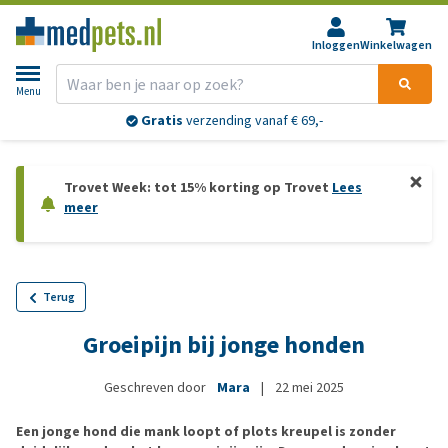
Inloggen
Winkelwagen
Menu
Gratis
verzending vanaf € 69,-
Trovet Week: tot 15% korting op Trovet
Lees
meer
Terug
Groeipijn bij jonge honden
Geschreven door
Mara
|
22 mei 2025
Een jonge hond die mank loopt of plots kreupel is zonder