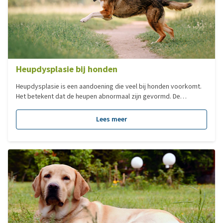
Heupdysplasie bij honden
Heupdysplasie is een aandoening die veel bij honden voorkomt.
Het betekent dat de heupen abnormaal zijn gevormd. De
heupkoppen passen hierdoor niet goed in de heupkommen. Dit
veroorzaakt pijn en vaak problemen met lopen.
Lees meer