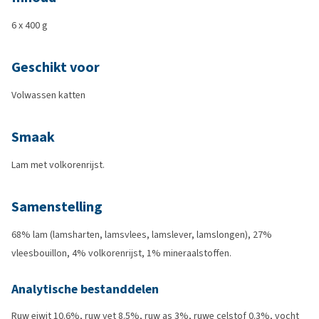
6 x 400 g
Geschikt voor
Volwassen katten
Smaak
Lam met volkorenrijst.
Samenstelling
68% lam (lamsharten, lamsvlees, lamslever, lamslongen), 27%
vleesbouillon, 4% volkorenrijst, 1% mineraalstoffen.
Analytische bestanddelen
Ruw eiwit 10.6%, ruw vet 8.5%, ruw as 3%, ruwe celstof 0.3%, vocht