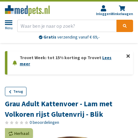
Inloggen
Winkelwagen
Menu
Gratis
verzending vanaf € 69,-
Trovet Week: tot 15% korting op Trovet
Lees
meer
Terug
Grau Adult Kattenvoer - Lam met
Volkoren rijst Glutenvrij - Blik
0 beoordelingen
Herhaal