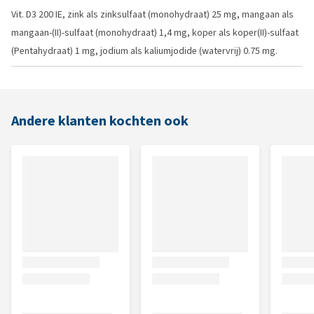
Vit. D3 200 IE, zink als zinksulfaat (monohydraat) 25 mg, mangaan als
mangaan-(II)-sulfaat (monohydraat) 1,4 mg, koper als koper(II)-sulfaat
(Pentahydraat) 1 mg, jodium als kaliumjodide (watervrij) 0.75 mg.
Andere klanten kochten ook