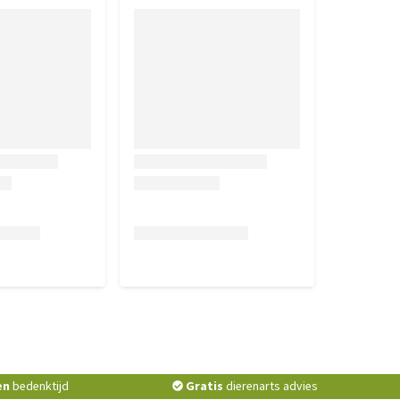
en
bedenktijd
Gratis
dierenarts advies