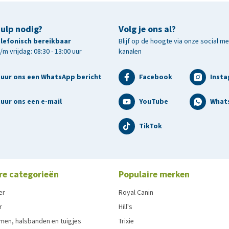
hulp nodig?
Volg je ons al?
telefonisch bereikbaar
Blijf op de hoogte via onze social m
m vrijdag: 08:30 - 13:00 uur
kanalen
tuur ons een WhatsApp bericht
Facebook
Inst
uur ons een e-mail
YouTube
What
TikTok
re categorieën
Populaire merken
er
Royal Canin
r
Hill's
men, halsbanden en tuigjes
Trixie