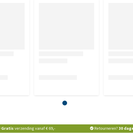
 ruwe as 6,5%, calcium 1,1%, fosfor 0,75%, natrium 0,30%,
00 IE, vitamine E (3a700i) 200 mg, vitamine C (3a312) 200 mg,
 Sporenelementen / kg: ijzer (3b103) 65 mg, koper (3b405) 13
dium (3b202) 1,6 mg, selenium (3b801) 0,25 mg. Aminozuren
oferolrijke extracten uit plantaardige oliën 1b306(i)
Gratis
verzending vanaf € 69,-
Retourneren?
30 dag