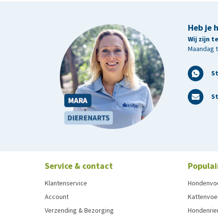
Heb je 
Wij zijn 
Maandag t/
S
St
Service & contact
Populai
Klantenservice
Hondenvo
Account
Kattenvoe
Verzending & Bezorging
Hondenrie