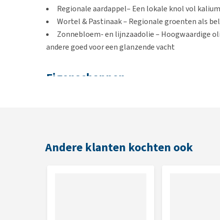
Regionale aardappel– Een lokale knol vol kalium
Wortel & Pastinaak – Regionale groenten als bel
Zonnebloem- en lijnzaadolie – Hoogwaardige oli
andere goed voor een glanzende vacht
Eigenschappen
Voor volwassen senior honden vanaf 11 kg
Hoog aandeel regionale grondstoffen
Met duurzame forel en vrije uitloop kip
Transparant productieproces
Andere klanten kochten ook
Grotere brokjes
Geschikt voor
Senior honden vanaf 11 kg