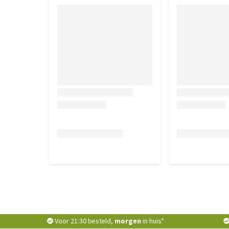
*) gedroogd.
Analytische bestanddelen
Ruw eiwit 21,0%, ruw vet 10,0%, ruwe celstof 2,5%,
omega 6-vetzuren 2,5%, omega 3-vetzuren 0,3%.
Nutritionele toevoegingsmiddelen
Vitamine A (3a672a) 15000 IE, vitamine D3 (3a671) 9
L-carnitine (3a910) 500 mg, taurine (3a370) 500 mg.
mg, zink (3b603) 85 mg, mangaan (3b502) 16 mg, jo
/ kg: L-tryptofaan (3c440) 1000 mg. Antioxidant, toc
Voor 21:30 besteld,
morgen
in huis*