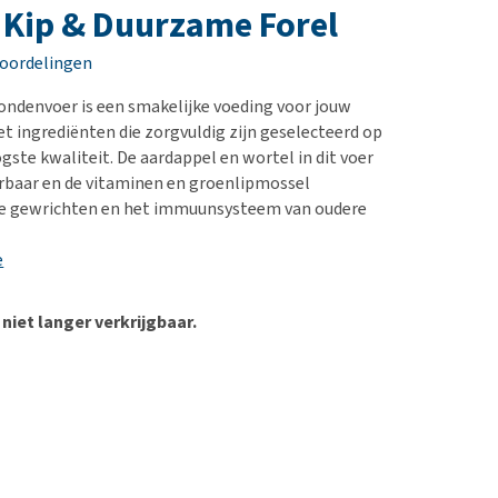
erproblemen
nd te zwaar wordt?
 Kip & Duurzame Forel
derdom en dementie
lp! Mijn hond plast in
eoordelingen
is. Wat nu?
ergewicht en conditie
kijk alles
ndenvoer is een smakelijke voeding voor jouw
ieren, pezen en botten
t ingrediënten die zorgvuldig zijn geselecteerd op
uchtbaarheid
gste kwaliteit. De aardappel en wortel in dit voer
eerbaar en de vitaminen en groenlipmossel
kijk alles
e gewrichten en het immuunsysteem van oudere
e
 niet langer verkrijgbaar.