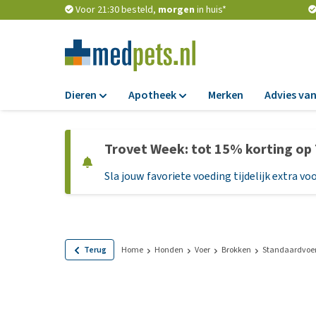
Voor 21:30 besteld,
morgen
in huis*
Dieren
Apotheek
Merken
Advies van
Voer
Apotheek
Trovet Week: tot 15% korting op
Hondenbrokken
Vlooien en teken
Sla jouw favoriete voeding tijdelijk extra voo
Natvoer
Ontworming
Dieetvoer
Medicijnen en
supplementen
Standaardvoer
Probiotica en we
Graanvrij honden
Terug
Home
Honden
Voer
Brokken
Standaardvoe
Vitamines en min
Puppyvoer en sna
Medische benodi
Glutenvrij honden