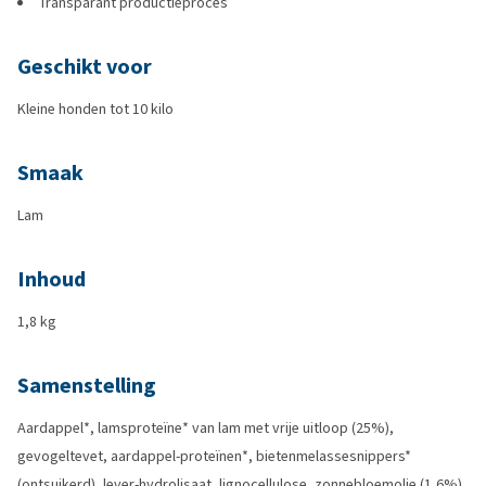
Transparant productieproces
Geschikt voor
Kleine honden tot 10 kilo
Smaak
Lam
Inhoud
1,8 kg
Samenstelling
Aardappel*, lamsproteïne* van lam met vrije uitloop (25%),
gevogeltevet, aardappel-proteïnen*, bietenmelassesnippers*
(ontsuikerd), lever-hydrolisaat, lignocellulose, zonnebloemolie (1,6%),