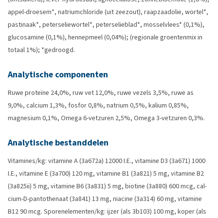
appel-droesem*, natriumchloride (uit zeezout), raapzaadolie, wortel*,
pastinaak*, peterseliewortel*, peterselieblad*, mosselvlees* (0,1%),
glucosamine (0,1%), hennepmeel (0,04%); (regionale groentenmix in
totaal 1%); *gedroogd.
Analytische componenten
Ruwe proteïne 24,0%, ruw vet 12,0%, ruwe vezels 3,5%, ruwe as
9,0%, calcium 1,3%, fosfor 0,8%, natrium 0,5%, kalium 0,85%,
magnesium 0,1%, Omega 6-vetzuren 2,5%, Omega 3-vetzuren 0,3%.
Analytische bestanddelen
Vitamines/kg: vitamine A (3a672a) 12000 I.E., vitamine D3 (3a671) 1000
I.E., vitamine E (3a700) 120 mg, vitamine B1 (3a821) 5 mg, vitamine B2
(3a825ii) 5 mg, vitamine B6 (3a831) 5 mg, biotine (3a880) 600 mcg, cal-
cium-D-pantothenaat (3a841) 13 mg, niacine (3a314) 60 mg, vitamine
B12 90 mcg. Sporenelementen/kg: ijzer (als 3b103) 100 mg, koper (als