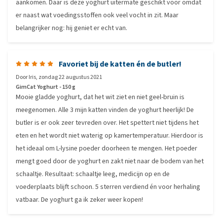
aankomen. Daar is deze yoghurt uitermate geschikt voor omdat
er naast wat voedingsstoffen ook veel vocht in zit. Maar
belangrijker nog: hij geniet er echt van.
Favoriet bij de katten én de butler!
Door
Iris
,
zondag 22 augustus 2021
GimCat Yoghurt - 150 g
Mooie gladde yoghurt, dat het wit ziet en niet geel-bruin is
meegenomen. Alle 3 mijn katten vinden de yoghurt heerlijk! De
butler is er ook zeer tevreden over. Het spettert niet tijdens het
eten en het wordt niet waterig op kamertemperatuur. Hierdoor is
het ideaal om L-lysine poeder doorheen te mengen. Het poeder
mengt goed door de yoghurt en zakt niet naar de bodem van het
schaaltje. Resultaat: schaaltje leeg, medicijn op en de
voederplaats blijft schoon. 5 sterren verdiend én voor herhaling
vatbaar. De yoghurt ga ik zeker weer kopen!