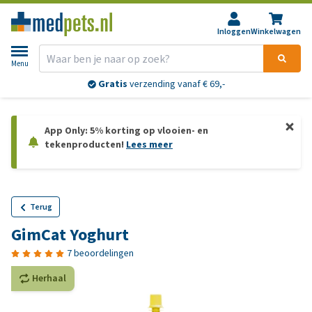
Inloggen
Winkelwagen
Menu
Gratis
verzending vanaf € 69,-
App Only: 5% korting op vlooien- en
tekenproducten!
Lees meer
Terug
GimCat Yoghurt
7 beoordelingen
Herhaal