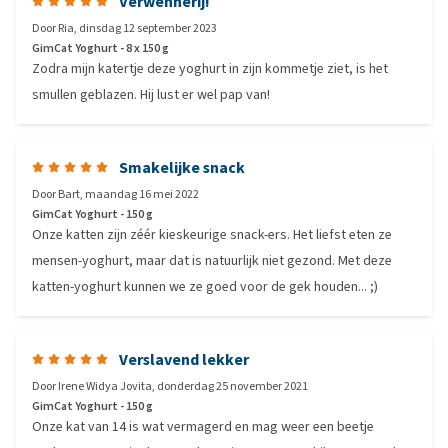
Verwennerij!
Door
Ria
,
dinsdag 12 september 2023
GimCat Yoghurt - 8 x 150 g
Zodra mijn katertje deze yoghurt in zijn kommetje ziet, is het
smullen geblazen. Hij lust er wel pap van!
Smakelijke snack
Door
Bart
,
maandag 16 mei 2022
GimCat Yoghurt - 150 g
Onze katten zijn zéér kieskeurige snack-ers. Het liefst eten ze
mensen-yoghurt, maar dat is natuurlijk niet gezond. Met deze
katten-yoghurt kunnen we ze goed voor de gek houden... ;)
Verslavend lekker
Door
Irene Widya Jovita
,
donderdag 25 november 2021
GimCat Yoghurt - 150 g
Onze kat van 14 is wat vermagerd en mag weer een beetje