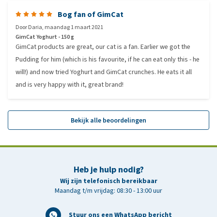
Bog fan of GimCat
Door
Daria
,
maandag 1 maart 2021
GimCat Yoghurt - 150 g
GimCat products are great, our cat is a fan. Earlier we got the
Pudding for him (which is his favourite, if he can eat only this - he
will!) and now tried Yoghurt and GimCat crunches. He eats it all
and is very happy with it, great brand!
Bekijk alle beoordelingen
Heb je hulp nodig?
Wij zijn telefonisch bereikbaar
Maandag t/m vrijdag: 08:30 - 13:00 uur
Stuur ons een WhatsApp bericht