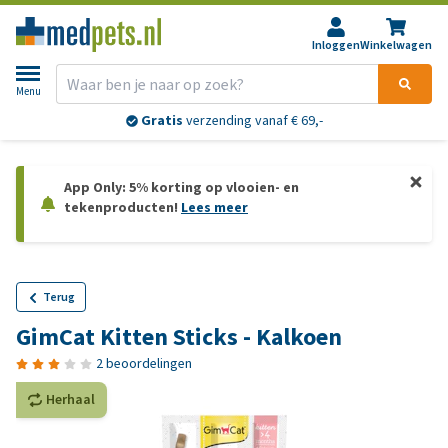
Inloggen
Winkelwagen
Menu
Gratis
verzending vanaf € 69,-
App Only: 5% korting op vlooien- en
tekenproducten!
Lees meer
Terug
GimCat Kitten Sticks - Kalkoen
2 beoordelingen
Herhaal