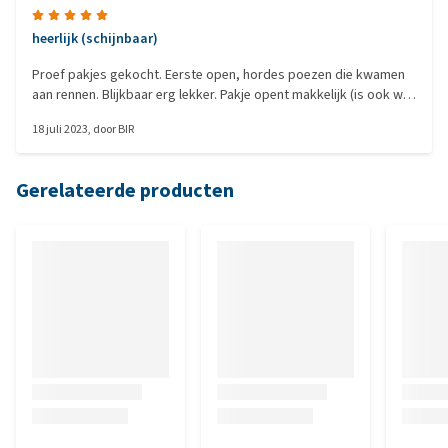
heerlijk (schijnbaar)
Proef pakjes gekocht. Eerste open, hordes poezen die kwamen
aan rennen. Blijkbaar erg lekker. Pakje opent makkelijk (is ook wel
eens anders) en staafjes kan je goed verdelen
18 juli 2023
, door
BIR
Gerelateerde producten