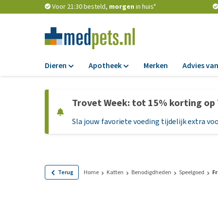
Voor 21:30 besteld,
morgen
in huis*
Dieren
Apotheek
Merken
Advies van
Voer
Apotheek
Trovet Week: tot 15% korting op
Hondenbrokken
Vlooien en teken
Sla jouw favoriete voeding tijdelijk extra voo
Natvoer
Ontworming
Dieetvoer
Medicijnen en
supplementen
Standaardvoer
Probiotica en we
Graanvrij honden
Terug
Home
Katten
Benodigdheden
Speelgoed
Fr
Vitamines en min
Puppyvoer en sna
Medische benodi
Glutenvrij honden