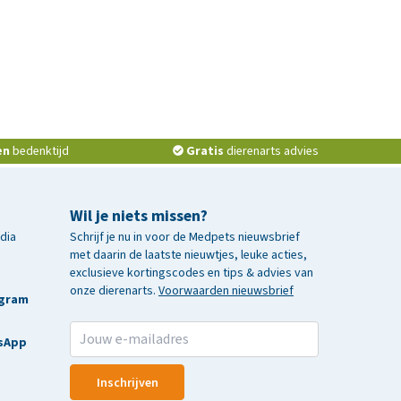
en
bedenktijd
Gratis
dierenarts advies
Wil je niets missen?
edia
Schrijf je nu in voor de Medpets nieuwsbrief
met daarin de laatste nieuwtjes, leuke acties,
exclusieve kortingscodes en tips & advies van
onze dierenarts.
Voorwaarden nieuwsbrief
agram
sApp
Inschrijven