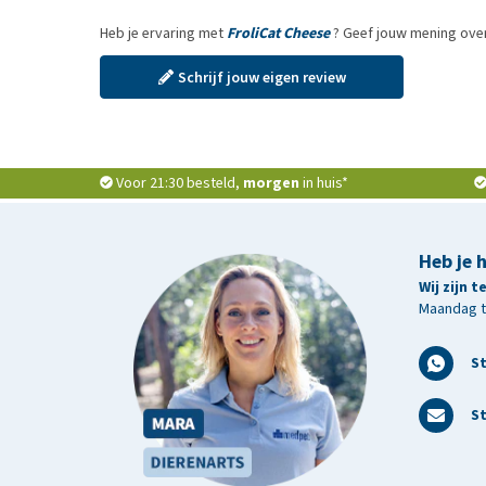
Heb je ervaring met
FroliCat Cheese
? Geef jouw mening over
Schrijf jouw eigen review
Voor 21:30 besteld,
morgen
in huis*
Heb je 
Wij zijn 
Maandag t/
S
St