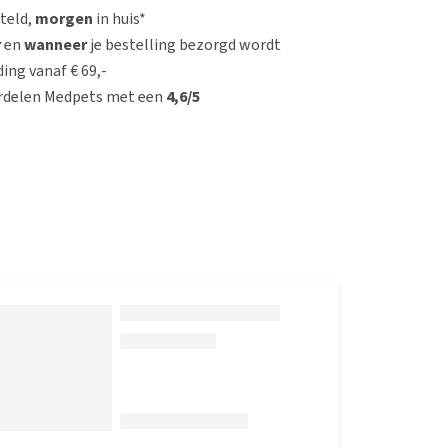
steld,
morgen
in huis*
r
en
wanneer
je bestelling bezorgd wordt
ing vanaf € 69,-
rdelen Medpets met een
4,6/5