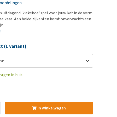
erproblemen
nd te zwaar wordt?
eoordelingen
derdom en dementie
lp! Mijn hond plast in
 uitdagend 'kiekeboe' spel voor jouw kat in de vorm
is. Wat nu?
ergewicht en conditie
se kaas. Aan beide zijkanten komt onverwachts een
kijk alles
jn.
ieren, pezen en botten
e
uchtbaarheid
kijk alles
ct (1 variant)
heese
orgen in huis
In winkelwagen