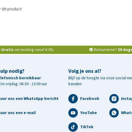
 dit product
Gratis
verzending vanaf € 69,-
Retourneren?
30 dag
hulp nodig?
Volg je ons al?
telefonisch bereikbaar
Blijf op de hoogte via onze social m
m vrijdag: 08:30 - 13:00 uur
kanalen
tuur ons een WhatsApp bericht
Facebook
Inst
uur ons een e-mail
YouTube
What
TikTok