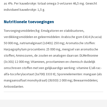
as 4%. Per kauwbrokje: totaal omega 3-vetzuren 46,5 mg. Gewicht
individueel kauwbrokje: 1,5 g.
Nutritionele toevoegingen
Toevoegingsmiddelen/kg: Emulgatoren en stabilisatoren,
verdikkingsmiddelen en geleermiddelen: Arabische gom E414 (Acacia)
50 000 mg, natriumalginaat (1d401) 250 mg; Aromatische stoffen:
Harpagophytum procumbens 25 000 mg, mengsel van aromatische
stoffen; Aminozuren, de zouten en analogen daarvan: DLMethionine
(3c301) 12 000 mg; Vitaminen, provitaminen en chemisch duidelijk
omschreven stoffen met een gelijkaardige werking: vitamine E/all-rac-
alfa-tocoferylacetaat (3a700) 3333 IE; Sporenelementen: mangaan (als
mangaansulfaat monohydraat) (3b503) 2 000 mg; Bewaarmiddelen;
Antioxidanten.