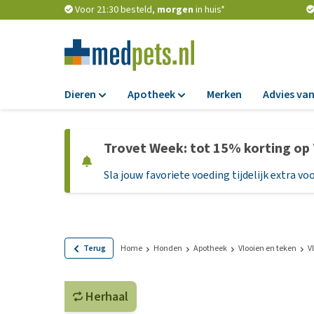
Voor 21:30 besteld,
morgen
in huis*
Dieren
Apotheek
Merken
Advies van
Voer
Apotheek
Trovet Week: tot 15% korting op
Hondenbrokken
Vlooien en teken
Sla jouw favoriete voeding tijdelijk extra voo
Natvoer
Ontworming
Dieetvoer
Medicijnen en
supplementen
Standaardvoer
Probiotica en we
Graanvrij honden
Terug
Home
Honden
Apotheek
Vlooien en teken
V
Vitamines en min
Puppyvoer en sna
Medische benodi
Herhaal
Glutenvrij honden