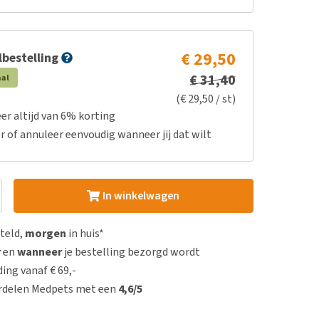
€ 29,50
bestelling
€ 31,40
aal
(€ 29,50 / st)
er altijd van 6% korting
r of annuleer eenvoudig wanneer jij dat wilt
In winkelwagen
steld,
morgen
in huis*
r
en
wanneer
je bestelling bezorgd wordt
ing vanaf € 69,-
rdelen Medpets met een
4,6/5