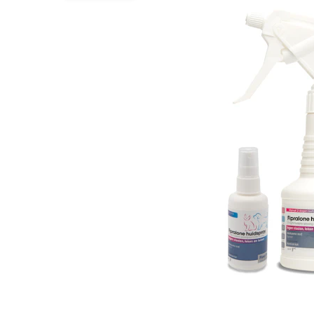
BARF
Hypoallergeen vo
Puppy apotheek
Biologisch honde
Vuurwerkangst
Vegan hondenvoe
Bekijk alles
Snacks
Bekijk alles