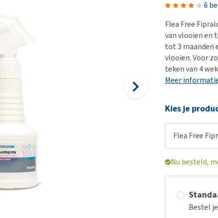
Bench
Nierproblemen
BARF
Ni
ho
er
6 b
Voer- en drinkbakken
Ouderdom en dementie
Puppy apotheek
Ou
He
nvoer
Flea Free Fipra
hu
Op reis en onderweg
Overgewicht en conditie
Vuurwerkangst
Ov
van vlooien en 
r
Be
tot 3 maanden e
Bekijk alles
Bekijk alles
Puppy benodigdheden
Sp
vlooien. Voor z
Bekijk alles
Vr
teken van 4 wek
Meer informati
Be
Kies je produ
Flea Free Fip
Nu besteld, m
Standaa
Bestel j