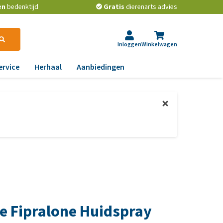
en
bedenktijd
Gratis
dierenarts advies
Inloggen
Winkelwagen
ervice
Herhaal
Aanbiedingen
ndoeningen
ps van de dierenarts
gst, gedrag en stress
t beste middel tegen
ooien en teken bij
aas, nier, lever en hart
onden
wrichten, beweging en
t is het beste
D
ndenvoer?
id, jeuk en vacht
les over het ontwormen
chtwegen en keel
n huisdieren
ee Fipralone Huidspray
ag, darmen en diarree
e voorkom je dat een