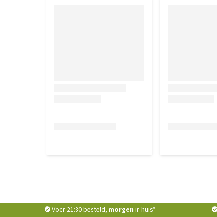
Voor 21:30 besteld,
morgen
in huis*