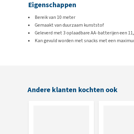
Eigenschappen
Bereik van 10 meter
Gemaakt van duurzaam kunststof
Geleverd met 3 oplaadbare AA-batterijen een 11,
Kan gevuld worden met snacks met een maximu
Kleur
Wit
Andere klanten kochten ook
Afmetingen
33 x 24 x 29 cm