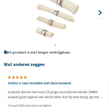
Dit product is niet langer verkrijgbaar.
Wat anderen zeggen
Simba is zeer tevreden met deze kauwrol.
In plaats dat we met onze 10 jarige Australische herder SIMBA
eropuit gaan ingeval van slecht weer, kan hij uren bezig zijn met
deze kauwrol. Hierna gaat hij zeer tevreden zijn mand in en hoor
2 maart 2025
, door
Aad van Yperen
je hem niet meer.