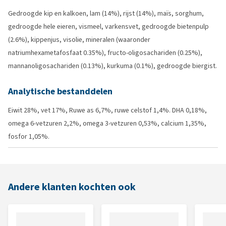
Gedroogde kip en kalkoen, lam (14%), rijst (14%), maïs, sorghum,
gedroogde hele eieren, vismeel, varkensvet, gedroogde bietenpulp
(2.6%), kippenjus, visolie, mineralen (waaronder
natriumhexametafosfaat 0.35%), fructo-oligosachariden (0.25%),
mannanoligosachariden (0.13%), kurkuma (0.1%), gedroogde biergist.
Analytische bestanddelen
Eiwit 28%, vet 17%, Ruwe as 6,7%, ruwe celstof 1,4%. DHA 0,18%,
omega 6-vetzuren 2,2%, omega 3-vetzuren 0,53%, calcium 1,35%,
fosfor 1,05%.
Andere klanten kochten ook