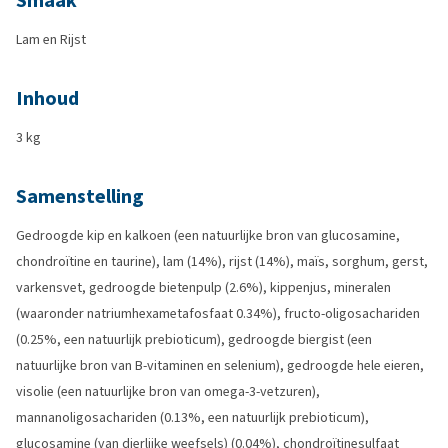
Smaak
Lam en Rijst
Inhoud
3 kg
Samenstelling
Gedroogde kip en kalkoen (een natuurlijke bron van glucosamine,
chondroïtine en taurine), lam (14%), rijst (14%), maïs, sorghum, gerst,
varkensvet, gedroogde bietenpulp (2.6%), kippenjus, mineralen
(waaronder natriumhexametafosfaat 0.34%), fructo-oligosachariden
(0.25%, een natuurlijk prebioticum), gedroogde biergist (een
natuurlijke bron van B-vitaminen en selenium), gedroogde hele eieren,
visolie (een natuurlijke bron van omega-3-vetzuren),
mannanoligosachariden (0.13%, een natuurlijk prebioticum),
glucosamine (van dierlijke weefsels) (0.04%), chondroïtinesulfaat