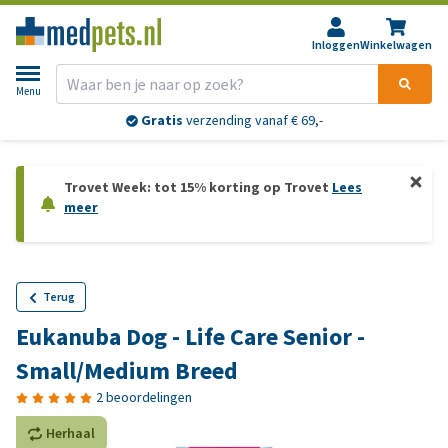
Inloggen
Winkelwagen
Menu
Gratis
verzending vanaf € 69,-
Trovet Week: tot 15% korting op Trovet
Lees
meer
Terug
Eukanuba Dog - Life Care Senior -
Small/Medium Breed
2 beoordelingen
Herhaal