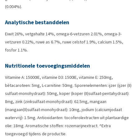
(0.004%).
Analytische bestanddelen
Eiwit 26%, vetgehalte 14%, omega-6-vetzuren 2.01%, omega-3-
vetzuren 0.22%, ruwe as 6.7%, ruwe celstof 1.9%, calcium 1.5%,
fosfor 1.1%.
Nutritionele toevoegingsmiddelen
Vitamine A: 15000IE, vitamine D3: 1500IE, vitamine E: 250mg,
bètacaroteen: 5mg, L-carnitine: 50mg. Sporenelementen: ijzer (ijzer (II)
sulfaat-monohydraat): 50mg, koper (koper (II)sulfaat-pentahydraat):
8mg, zink (zinksulfaat-monohydraat): 62.5mg, mangaan
(mangaan(II)sulfaat-monohydraat): 10mg, jodium (calciumjodaat
watervrij): 1.5mg. Antioxidanten: tocoferolextracten uit plantaardige
olie: 18mg. Aromatische stoffen: rozemarijnextract. ^Extra
toegevoegd tijdens de productie.