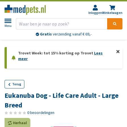
Inloggen
Winkelwagen
Menu
Gratis
verzending vanaf € 69,-
Trovet Week: tot 15% korting op Trovet
Lees
meer
Terug
Eukanuba Dog - Life Care Adult - Large
Breed
0 beoordelingen
Herhaal