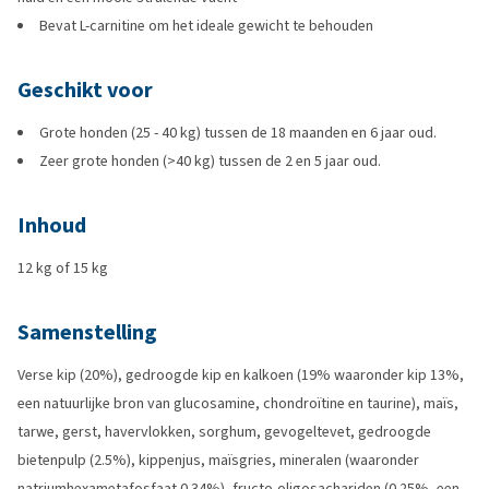
Bevat L-carnitine om het ideale gewicht te behouden
Geschikt voor
Grote honden (25 - 40 kg) tussen de 18 maanden en 6 jaar oud.
Zeer grote honden (>40 kg) tussen de 2 en 5 jaar oud.
Inhoud
12 kg of 15 kg
Samenstelling
Verse kip (20%), gedroogde kip en kalkoen (19% waaronder kip 13%,
een natuurlijke bron van glucosamine, chondroïtine en taurine), maïs,
tarwe, gerst, havervlokken, sorghum, gevogeltevet, gedroogde
bietenpulp (2.5%), kippenjus, maïsgries, mineralen (waaronder
natriumhexametafosfaat 0.34%), fructo-oligosachariden (0.25%, een