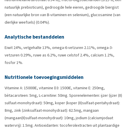
natuurlijk prebioticum), gedroogde hele eieren, gedroogde biergist
(een natuurlijke bron van B-vitaminen en selenium), glucosamine (van
dierlijke weefsels) (0.04%).
Analytische bestanddelen
Eiwit 24%, vetgehalte 13%, omega-6-vetzuren 2.11%, omega-3-
vetzuren 0.29%, ruwe as 6.2%, ruwe celstof 2.4%, calcium 1.2%,
fosfor 1%.
Nutritionele toevoegingsmiddelen
Vitamine A: 15000IE, vitamine D3: 1500IE, vitamine E: 250mg,
bètacaroteen: 5mg, L-carnitine: 50mg. Sporenelementen: ijzer (ijzer (II)
sulfaat-monohydraat): 50mg, koper (koper (II)sulfaat-pentahydraat):
8mg, zink (zinksulfaat-monohydraat): 62.5mg, mangaan
(mangaan(II)sulfaat-monohydraat): 10mg, jodium (calciumjodaat
watervrij): 1.5mg. Antioxidanten: tocoferolextracten uit plantaardige