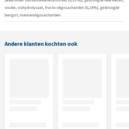
(waaronder natriumhexametafosfaat (0,33%)), gedroogde hele eieren,
visolie, vishydrolysaat, fructo-oligosachariden (0,24%), gedroogde
biergist, mannanoligosachariden.
Andere klanten kochten ook