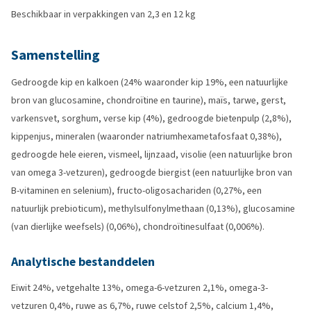
Beschikbaar in verpakkingen van 2,3 en 12 kg
Samenstelling
Gedroogde kip en kalkoen (24% waaronder kip 19%, een natuurlijke
bron van glucosamine, chondroïtine en taurine), maïs, tarwe, gerst,
varkensvet, sorghum, verse kip (4%), gedroogde bietenpulp (2,8%),
kippenjus, mineralen (waaronder natriumhexametafosfaat 0,38%),
gedroogde hele eieren, vismeel, lijnzaad, visolie (een natuurlijke bron
van omega 3-vetzuren), gedroogde biergist (een natuurlijke bron van
B-vitaminen en selenium), fructo-oligosachariden (0,27%, een
natuurlijk prebioticum), methylsulfonylmethaan (0,13%), glucosamine
(van dierlijke weefsels) (0,06%), chondroïtinesulfaat (0,006%).
Analytische bestanddelen
Eiwit 24%, vetgehalte 13%, omega-6-vetzuren 2,1%, omega-3-
vetzuren 0,4%, ruwe as 6,7%, ruwe celstof 2,5%, calcium 1,4%,