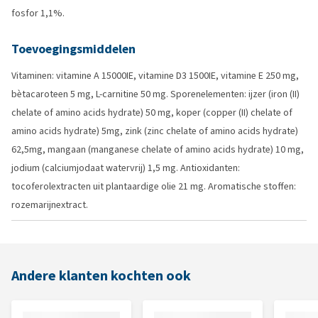
fosfor 1,1%.
Toevoegingsmiddelen
Vitaminen: vitamine A 15000IE, vitamine D3 1500IE, vitamine E 250 mg,
bètacaroteen 5 mg, L-carnitine 50 mg. Sporenelementen: ijzer (iron (II)
chelate of amino acids hydrate) 50 mg, koper (copper (II) chelate of
amino acids hydrate) 5mg, zink (zinc chelate of amino acids hydrate)
62,5mg, mangaan (manganese chelate of amino acids hydrate) 10 mg,
jodium (calciumjodaat watervrij) 1,5 mg. Antioxidanten:
tocoferolextracten uit plantaardige olie 21 mg. Aromatische stoffen:
rozemarijnextract.
Andere klanten kochten ook