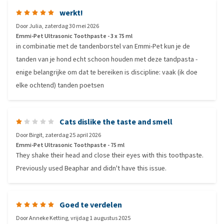
werkt!
Door
Julia
,
zaterdag 30 mei 2026
Emmi-Pet Ultrasonic Toothpaste - 3 x 75 ml
in combinatie met de tandenborstel van Emmi-Pet kun je de
tanden van je hond echt schoon houden met deze tandpasta -
enige belangrijke om dat te bereiken is discipline: vaak (ik doe
elke ochtend) tanden poetsen
Cats dislike the taste and smell
Door
Birgit
,
zaterdag 25 april 2026
Emmi-Pet Ultrasonic Toothpaste - 75 ml
They shake their head and close their eyes with this toothpaste.
Previously used Beaphar and didn't have this issue.
Goed te verdelen
Door
Anneke Ketting
,
vrijdag 1 augustus 2025