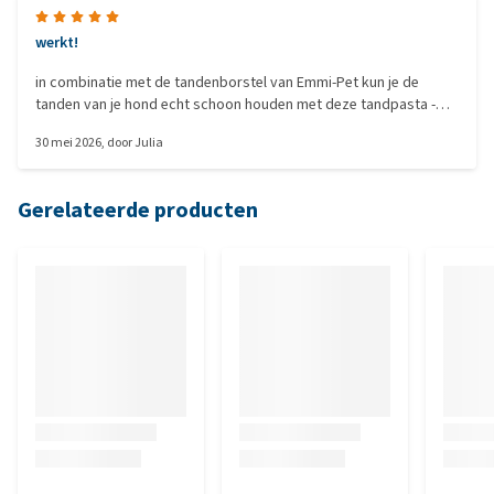
werkt!
in combinatie met de tandenborstel van Emmi-Pet kun je de
tanden van je hond echt schoon houden met deze tandpasta -
enige belangrijke om dat te bereiken is discipline: vaak (ik doe
30 mei 2026
, door
Julia
elke ochtend) tanden poetsen
Gerelateerde producten