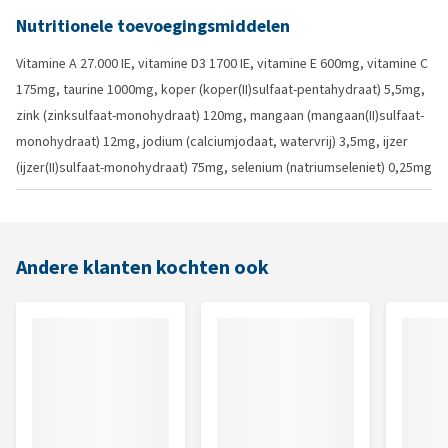
Nutritionele toevoegingsmiddelen
Vitamine A 27.000 IE, vitamine D3 1700 IE, vitamine E 600mg, vitamine C
175mg, taurine 1000mg, koper (koper(II)sulfaat-pentahydraat) 5,5mg,
zink (zinksulfaat-monohydraat) 120mg, mangaan (mangaan(II)sulfaat-
monohydraat) 12mg, jodium (calciumjodaat, watervrij) 3,5mg, ijzer
(ijzer(II)sulfaat-monohydraat) 75mg, selenium (natriumseleniet) 0,25mg
Andere klanten kochten ook