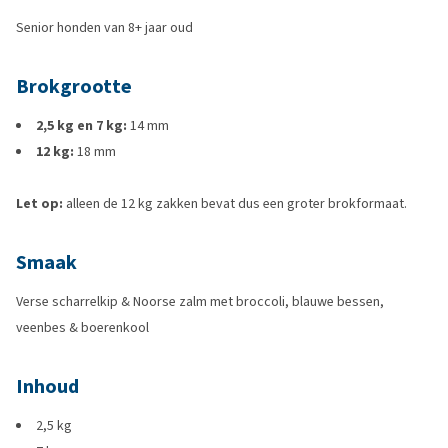
Senior honden van 8+ jaar oud
Brokgrootte
2,5 kg en 7 kg:
14 mm
12 kg:
18 mm
Let op:
alleen de 12 kg zakken bevat dus een groter brokformaat.
Smaak
Verse scharrelkip & Noorse zalm met broccoli, blauwe bessen,
veenbes & boerenkool
Inhoud
2,5 kg