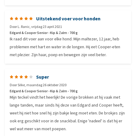
Uitstekend voer voor honden
Door
L. Ranic
,
vrijdag 23 april 2021
Edgard & Cooper Senior - Kip & Zalm - 700 g
Ik raad dit voer aan voor elke hond. Mijn maltezer, 12 jaar, heb
problemen met hart en water in de longen. Hij eet Cooper-eten
met plezier. Zijn haar, poep en bewegen zijn veel beter.
Super
Door
Silke
,
maandag 26 oktober 2020
Edgard & Cooper Senior - Kip & Zalm - 700 g
Mijn teckel vindt het heerlijk! De vorige brokken at hij vaak met
lange tanden, maar sinds hij deze van Edgard and Cooper heeft,
weet hij niet hoe snel hij zijn bakje leeg moet eten. De brokjes zijn
ook erg geschikt voor in de snackbal. Enige 'nadeel' is dat hij er
wel wat meer van moet poepen.