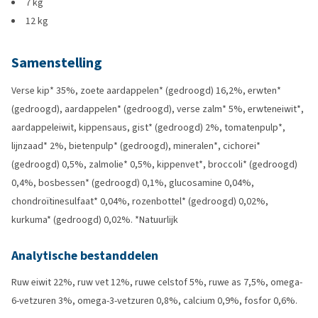
7 kg
12 kg
Samenstelling
Verse kip* 35%, zoete aardappelen* (gedroogd) 16,2%, erwten*
(gedroogd), aardappelen* (gedroogd), verse zalm* 5%, erwteneiwit*,
aardappeleiwit, kippensaus, gist* (gedroogd) 2%, tomatenpulp*,
lijnzaad* 2%, bietenpulp* (gedroogd), mineralen*, cichorei*
(gedroogd) 0,5%, zalmolie* 0,5%, kippenvet*, broccoli* (gedroogd)
0,4%, bosbessen* (gedroogd) 0,1%, glucosamine 0,04%,
chondroïtinesulfaat* 0,04%, rozenbottel* (gedroogd) 0,02%,
kurkuma* (gedroogd) 0,02%. *Natuurlijk
Analytische bestanddelen
Ruw eiwit 22%, ruw vet 12%, ruwe celstof 5%, ruwe as 7,5%, omega-
6-vetzuren 3%, omega-3-vetzuren 0,8%, calcium 0,9%, fosfor 0,6%.