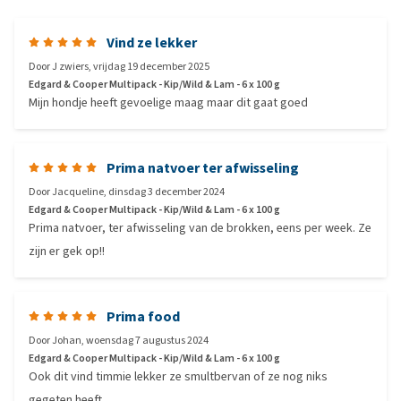
Vind ze lekker
Door
J zwiers
,
vrijdag 19 december 2025
Edgard & Cooper Multipack - Kip/Wild & Lam - 6 x 100 g
Mijn hondje heeft gevoelige maag maar dit gaat goed
Prima natvoer ter afwisseling
Door
Jacqueline
,
dinsdag 3 december 2024
Edgard & Cooper Multipack - Kip/Wild & Lam - 6 x 100 g
Prima natvoer, ter afwisseling van de brokken, eens per week. Ze
zijn er gek op!!
Prima food
Door
Johan
,
woensdag 7 augustus 2024
Edgard & Cooper Multipack - Kip/Wild & Lam - 6 x 100 g
Ook dit vind timmie lekker ze smultbervan of ze nog niks
gegeten heeft