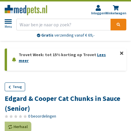
Inloggen
Winkelwagen
Menu
Gratis
verzending vanaf € 69,-
Trovet Week: tot 15% korting op Trovet
Lees
meer
Terug
Edgard & Cooper Cat Chunks in Sauce
(Senior)
0 beoordelingen
Herhaal