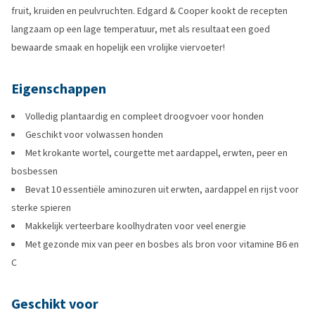
fruit, kruiden en peulvruchten. Edgard & Cooper kookt de recepten
langzaam op een lage temperatuur, met als resultaat een goed
bewaarde smaak en hopelijk een vrolijke viervoeter!
Eigenschappen
Volledig plantaardig en compleet droogvoer voor honden
Geschikt voor volwassen honden
Met krokante wortel, courgette met aardappel, erwten, peer en
bosbessen
Bevat 10 essentiële aminozuren uit erwten, aardappel en rijst voor
sterke spieren
Makkelijk verteerbare koolhydraten voor veel energie
Met gezonde mix van peer en bosbes als bron voor vitamine B6 en
C
Geschikt voor