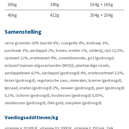
30kg
340g
164g + 165g
40kg
422g
204g + 204g
Samenstelling
verse groenten 20% (wortel 4%, courgette 4%, knolraap 3%,
pastinaak 3%, aardappel 2%, bonen, erwten 1%, selderij), rijst 12,5%,
rijsteiwit 11%, erwteneiwit 9%, zonnebloemolie, gist (gedroogd,
inclusief mannan-oligosachariden (MOS)), plantaardige vezels,
aardappeleiwit 4,5%, aardappel (gedroogd) 4%, erwtenzetmeel 3,5%,
linzen (gedroogd), vegetarische saus, mineralen, luzerne (gedroogd),
lijnzaad, erwten (gedroogd) 2%, zeewier (gedroogd), peer (gedroogd)
0,1%, cichorei (gedroogd), bosbessen (gedroogd) 0,05%,
veenbessen (gedroogd), DHA-gold, marjolein (gedroogd).
Voedingsadditieven/kg
vitamine A 20 000 IE, vitamine D3 2000 IE, vitamine E 350 mg. Zink