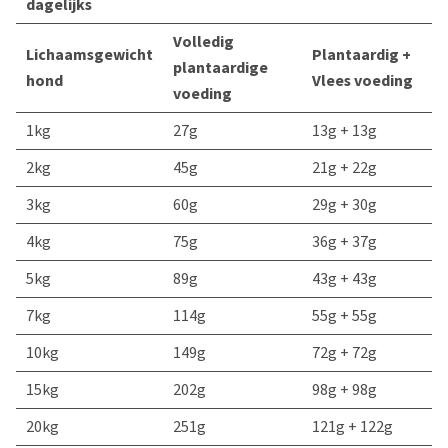
dagelijks
Volledig
Lichaamsgewicht
Plantaardig +
plantaardige
hond
Vlees voeding
voeding
1kg
27g
13g + 13g
2kg
45g
21g + 22g
3kg
60g
29g + 30g
4kg
75g
36g + 37g
5kg
89g
43g + 43g
7kg
114g
55g + 55g
10kg
149g
72g + 72g
15kg
202g
98g + 98g
20kg
251g
121g + 122g