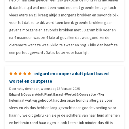
Heb 5 maanden geleden een zak gekocht de hond vind het lekker
ik dacht altijd wat moet een hond nou met groente het zijn toch
vlees eters en zij kreeg altijd s morgens brokken en savonds blik
voer tot dat ze te dik werd toen ben ik groente brokken gaan
gevens morgens en savonds brokken met 50 gram blik voer en
na 4 maanden was ze 4 kilo af gevallen dat was goed zei de
dierenarts want ze was 6 kilo te zwaar en nog 2 kilo dan heeft ze
een perfect gewicht . Dat is beter voor haar lijf .
edgard en cooper adult plant based
wortel en coutgette
Door
hetty den haan
,
woensdag 12 februari 2025
Edgard & Cooper Adult Plant Based - Wortel & Courgette - 7 kg
helemaal wat wij gehoopt hadden onze hond is allergies voor
vlees en vis dus hebben lang gezocht naar goede voeding voor
haar nu we dit gebruiken zie je de schilfers van haar huid afnemen
en het bruin rond haar ogen is ook l een stuk minder dus dit is