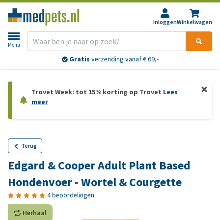
Inloggen
Winkelwagen
Menu
Gratis
verzending vanaf € 69,-
Trovet Week: tot 15% korting op Trovet
Lees
meer
Terug
Edgard & Cooper Adult Plant Based
Hondenvoer - Wortel & Courgette
4 beoordelingen
Herhaal