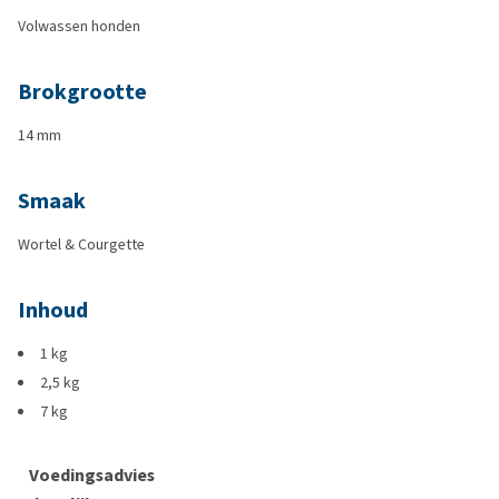
Volwassen honden
Brokgrootte
14 mm
Smaak
Wortel & Courgette
Inhoud
1 kg
2,5 kg
7 kg
Voedingsadvies