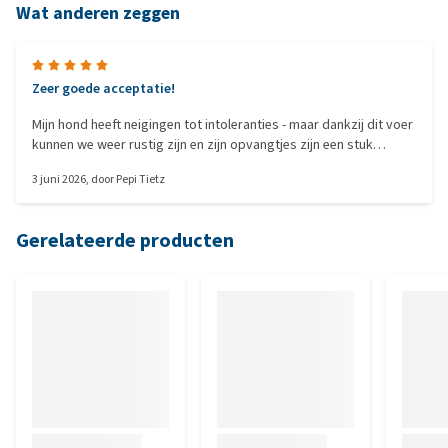
Wat anderen zeggen
Zeer goede acceptatie!
Mijn hond heeft neigingen tot intoleranties - maar dankzij dit voer
kunnen we weer rustig zijn en zijn opvangtjes zijn een stuk
steviger. We zijn momenteel erg tevreden en kunnen het voer
3 juni 2026
, door
Pepi Tietz
absoluut aanbevelen ❤️🫶
Gerelateerde producten