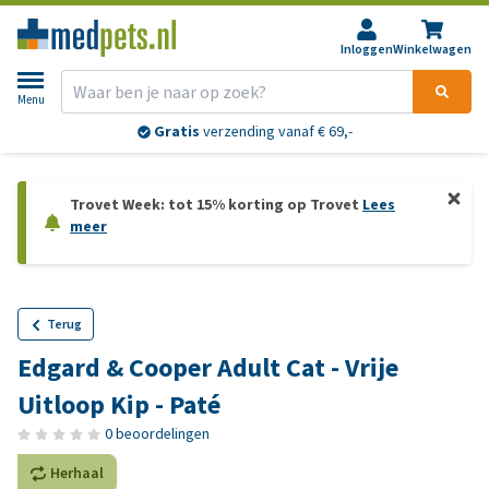
Inloggen
Winkelwagen
Menu
Gratis
verzending vanaf € 69,-
Trovet Week: tot 15% korting op Trovet
Lees
meer
Terug
Edgard & Cooper Adult Cat - Vrije
Uitloop Kip - Paté
0 beoordelingen
Herhaal